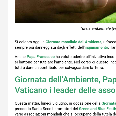
Tutela ambientale (F
Si celebra oggi la
Giornata mondiale dell’Ambiente
, un’occ
sempre più danneggiata dagli effetti dell’
inquinamento
. Tan
Anche
Papa Francesco
ha voluto aderire all’iniziativa inc
si battono per tutelare l’ambiente. Nel corso di questo inco
tutti a dare un contributo per salvaguardare la Terra.
Giornata dell’Ambiente, Pa
Vaticano i leader delle asso
Questa mattia, lunedì 5 giugno, in occasione della
Giornata
presso la Santa Sede i promotori del
Green and Blue Festi
varie associazioni mondiali che si occupano della tutela d