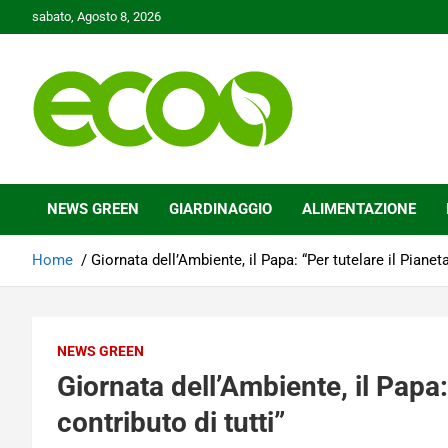
Skip
sabato, Agosto 8, 2026
to
content
Tutelare il nostro Pianeta è la nostra priorità
Ecoo.it
NEWS GREEN
GIARDINAGGIO
ALIMENTAZIONE
Home
Giornata dell’Ambiente, il Papa: “Per tutelare il Pianeta
NEWS GREEN
Giornata dell’Ambiente, il Papa: 
contributo di tutti”