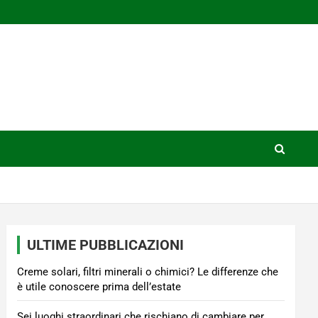
ULTIME PUBBLICAZIONI
Creme solari, filtri minerali o chimici? Le differenze che
è utile conoscere prima dell’estate
Sei luoghi straordinari che rischiano di cambiare per