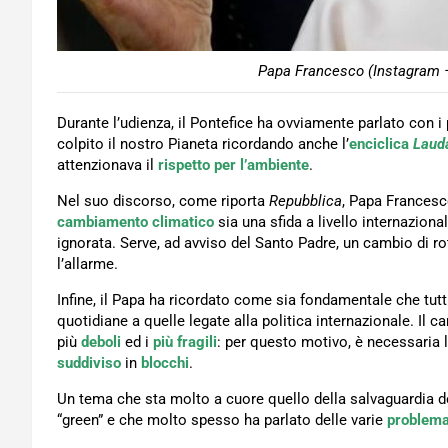
Papa Francesco (Instagram –
Durante l’udienza, il Pontefice ha ovviamente parlato con i
colpito il nostro Pianeta ricordando anche l’
enciclica
Lauda
attenzionava il
rispetto per l’ambiente
.
Nel suo discorso, come riporta
Repubblica
, Papa Francesc
cambiamento climatico
sia una sfida a livello internazio
ignorata. Serve, ad avviso del Santo Padre, un cambio di rot
l’allarme.
Infine, il Papa ha ricordato come sia fondamentale che tut
quotidiane a quelle legate alla politica internazionale. Il c
più
deboli
ed i
più fragili
: per questo motivo, è necessaria 
suddiviso
in
blocchi
.
Un tema che sta molto a cuore quello della salvaguardia del
“green” e che molto spesso ha parlato delle varie
problema