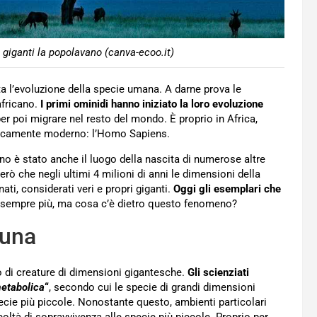
 giganti la popolavano (canva-ecoo.it)
uta l’evoluzione della specie umana. A darne prova le
africano.
I primi ominidi hanno iniziato la loro evoluzione
er poi migrare nel resto del mondo. È proprio in Africa,
micamente moderno: l’Homo Sapiens.
ano è stato anche il luogo della nascita di numerose altre
ò che negli ultimi 4 milioni di anni le dimensioni della
ti, considerati veri e propri giganti.
Oggi gli esemplari che
i sempre più, ma cosa c’è dietro questo fenomeno?
auna
co di creature di dimensioni gigantesche.
Gli scienziati
metabolica
“
, secondo cui le specie di grandi dimensioni
ecie più piccole. Nonostante questo, ambienti particolari