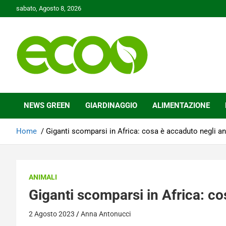
Skip
sabato, Agosto 8, 2026
to
content
Tutelare il nostro Pianeta è la nostra priorità
Ecoo.it
NEWS GREEN
GIARDINAGGIO
ALIMENTAZIONE
Home
Giganti scomparsi in Africa: cosa è accaduto negli an
ANIMALI
Giganti scomparsi in Africa: co
2 Agosto 2023
Anna Antonucci