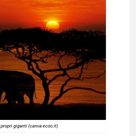
 propri giganti (canva-ecoo.it)