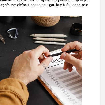
oltà di sopravvivenza alle specie più piccole. Proprio per
 megafauna
: elefanti, rinoceronti, gorilla e bufali sono solo