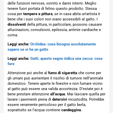
delle funzioni nervose, vomito e danni interni. Meglio
tenere fuori portata di felino questo prodotto. Stessa
cosa per
tempere e pittura
, se in casa abita un’artista è
bene che i suoi colori non siano accessibili al gatto. I
dissolventi
della pittura, in particolare, possono causare
allucinazioni, convulsioni, epilessia, aritmie cardiache e
coma.
Leggi anche:
Orchidea: cosa bisogna assolutamente
sapere se si ha un gatto
Leggi anche:
Gatti, questo segno indica una zecca: cosa
fare
Attenzione poi anche al
fumo di sigaretta
che come per
gli umani può aumentare il rischio di tumore nell’animale
domestico. Tenere aperte le finestre e non fumare vicino
al gatto può essere una valida accortezza. D’estate poi è
bene prestare attenzione
all’acqua
. Mai lasciare quella per
lavare i pavimenti piena di
detersivi
incustodita. Potrebbe
essere veramente pericoloso per il gatto berla,
soprattutto se l’acqua contiene
candeggina
.