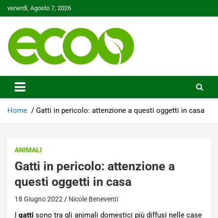
Skip
venerdì, Agosto 7, 2026
to
content
Tutelare il nostro Pianeta è la nostra priorità
Ecoo.it
Home
Gatti in pericolo: attenzione a questi oggetti in casa
ANIMALI
Gatti in pericolo: attenzione a
questi oggetti in casa
18 Giugno 2022
Nicole Beneventi
I
gatti
sono tra gli animali domestici più diffusi nelle case