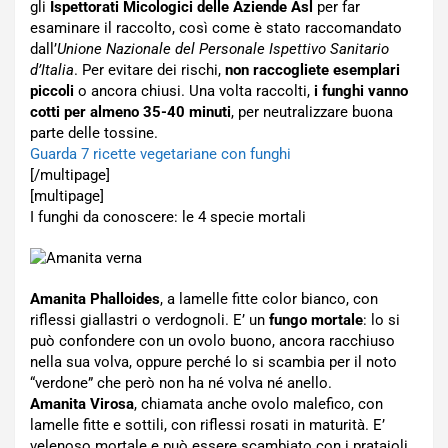
gli
Ispettorati Micologici delle Aziende Asl
per far
esaminare il raccolto, così come è stato raccomandato
dall’
Unione Nazionale del Personale Ispettivo Sanitario
d’Italia
. Per evitare dei rischi,
non raccogliete esemplari
piccoli
o ancora chiusi. Una volta raccolti,
i funghi vanno
cotti per almeno 35-40 minuti
, per neutralizzare buona
parte delle tossine.
Guarda 7 ricette vegetariane con funghi
[/multipage]
[multipage]
I funghi da conoscere: le 4 specie mortali
Amanita Phalloides
, a lamelle fitte color bianco, con
riflessi giallastri o verdognoli. E’ un
fungo mortale
: lo si
può confondere con un ovolo buono, ancora racchiuso
nella sua volva, oppure perché lo si scambia per il noto
“verdone” che però non ha né volva né anello.
Amanita Virosa
, chiamata anche ovolo malefico, con
lamelle fitte e sottili, con riflessi rosati in maturità. E’
velenoso mortale e può essere scambiato con i prataioli.