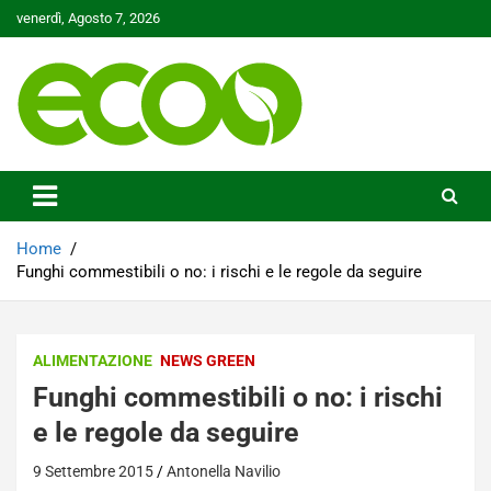
Skip
venerdì, Agosto 7, 2026
to
content
Tutelare il nostro Pianeta è la nostra priorità
Ecoo.it
Home
Funghi commestibili o no: i rischi e le regole da seguire
ALIMENTAZIONE
NEWS GREEN
Funghi commestibili o no: i rischi
e le regole da seguire
9 Settembre 2015
Antonella Navilio