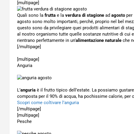
[multipage]
Quali sono la
frutta
e la
verdura di stagione
ad
agosto
per 
agosto sono molto importanti, perché, proprio nel bel mezzo
questo sono da privilegiare quei prodotti alimentari di st
al nostro organismo tutte quelle sostanze nutritive di cui
rientrano perfettamente in un’
alimentazione naturale
che n
[/multipage]
[multipage]
Anguria
L’
anguria
è il frutto tipico dell’estate. La possiamo gustar
composta per il 90% di acqua, ha pochissime calorie, per cu
Scopri come coltivare l’anguria
[/multipage]
[multipage]
Pesche