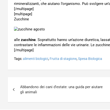
rimineralizzanti, che aiutano l’organismo. Può svolgere un’
[/multipage]
[multipage]
Zucchine
alle
zucchine
. Soprattutto hanno un’azione diuretica, lassa
contrastare le infiammazioni delle vie urinarie. Le zucchine
[/multipage]
Tags:
alimenti biologici
,
Frutta di stagione
,
Spesa Biologica
Navigazione
Abbandono dei cani d'estate: una guida per aiutare
articoli
gli animali