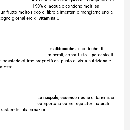
Anche il frutto della
pesca
è composto per
il 90% di acqua e contiene molti sali
E’ un frutto molto ricco di fibre alimentari e mangiarne uno al
isogno giornaliero di
vitamina C
.
Le
albicocche
sono ricche di
minerali, soprattutto il potassio, il
e e possiede ottime proprietà dal punto di vista nutrizionale.
atezza.
Le
nespole
, essendo ricche di tannini, si
comportano come regolatori naturali
rastare le infiammazioni.