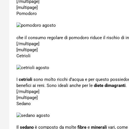
[/multipage]
[multipage]
Pomodoro
che il consumo regolare di pomodoro riduce il rischio di in
[/multipage]
[multipage]
Cetrioli
I
cetrioli
sono molto ricchi d’acqua e per questo possiedono
benefici ai reni. Sono ideali anche per le
diete dimagranti
.
[/multipage]
[multipage]
Sedano
Il
sedano
è composto da molte
fibre
e
minerali
vari, come i