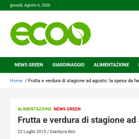
Skip
giovedì, Agosto 6, 2026
to
content
Tutelare il nostro Pianeta è la nostra priorità
Ecoo.it
NEWS GREEN
GIARDINAGGIO
ALIMENTAZIONE
Home
Frutta e verdura di stagione ad agosto: la spesa da fa
ALIMENTAZIONE
NEWS GREEN
Frutta e verdura di stagione ad
22 Luglio 2015
Gianluca Rini