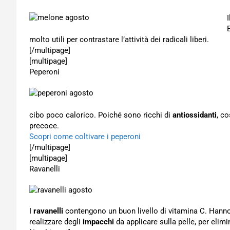
I
molto utili per contrastare l’attività dei radicali liberi.
[/multipage]
[multipage]
Peperoni
cibo poco calorico. Poiché sono ricchi di
antiossidanti
, c
precoce.
Scopri come coltivare i peperoni
[/multipage]
[multipage]
Ravanelli
I
ravanelli
contengono un buon livello di vitamina C. Hanno 
realizzare degli
impacchi
da applicare sulla pelle, per elim