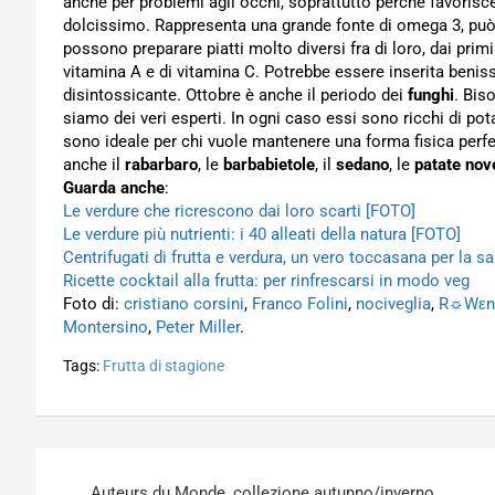
anche per problemi agli occhi, soprattutto perché favorisc
dolcissimo. Rappresenta una grande fonte di omega 3, può
possono preparare piatti molto diversi fra di loro, dai primi
vitamina A e di vitamina C. Potrebbe essere inserita beniss
disintossicante. Ottobre è anche il periodo dei
funghi
. Bis
siamo dei veri esperti. In ogni caso essi sono ricchi di pota
sono ideale per chi vuole mantenere una forma fisica perfett
anche il
rabarbaro
, le
barbabietole
, il
sedano
, le
patate nov
Guarda anche
:
Le verdure che ricrescono dai loro scarti [FOTO]
Le verdure più nutrienti: i 40 alleati della natura [FOTO]
Centrifugati di frutta e verdura, un vero toccasana per la sal
Ricette cocktail alla frutta: per rinfrescarsi in modo veg
Foto di:
cristiano corsini
,
Franco Folini
,
nociveglia
,
R☼Wεn
Montersino
,
Peter Miller
.
Tags:
Frutta di stagione
Navigazione
Auteurs du Monde, collezione autunno/inverno