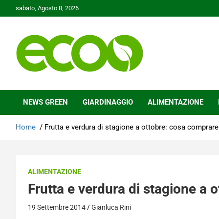
Skip
sabato, Agosto 8, 2026
to
content
Tutelare il nostro Pianeta è la nostra priorità
Ecoo.it
NEWS GREEN
GIARDINAGGIO
ALIMENTAZIONE
Home
Frutta e verdura di stagione a ottobre: cosa comprar
ALIMENTAZIONE
Frutta e verdura di stagione a
19 Settembre 2014
Gianluca Rini