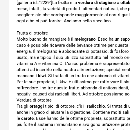
[galleria id=”2239″]La
frutta
e la
verdura di stagione
a
otto
mese, infatti, la varietà di prodotti alimentari naturali, ch
scegliere ciò che corrisponde maggiormente ai nostri gusti
ogni cibo ci può fornire. Andiamo nello specifico.
Frutta di ottobre
Molto buono da mangiare è il
melograno
. Esso ha un sapor
caso è possibile ricavare delle bevande ottime per questa 
energia. Il melograno è abbondante di potassio, di fosforo 
usato, ma è tipico il suo utilizzo soprattutto nel mondo ori
vitamina A e vitamina C. L’unico problema è rappresentato 
attenti ad inserirlo nella nostra alimentazione, specialme
mancano i
kiwi
. Si tratta di un frutto che abbonda di vit
Per le sue proprietà, il kiwi è utilissimo per rafforzare il 
raffreddore. Inoltre questo frutto abbonda di antiossidanti,
negativi causati dai radicali liberi. Ad ottobre possiamo 
Verdura di ottobre
Fra gli
ortaggi
tipici di ottobre, c’è il
radicchio
. Si tratta d
anche in grado di aiutare la digestione. Contiene molti sa
le
carote
. Esse hanno delle ottime proprietà, soprattutto p
più forte il sistema immunitario e svolgono un’azione protett