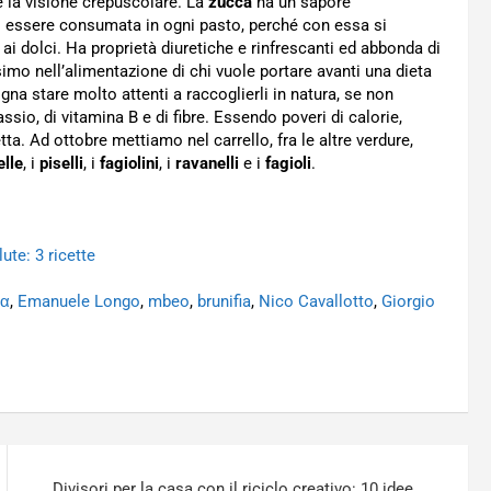
e la visione crepuscolare. La
zucca
ha un sapore
 essere consumata in ogni pasto, perché con essa si
 ai dolci. Ha proprietà diuretiche e rinfrescanti ed abbonda di
imo nell’alimentazione di chi vuole portare avanti una dieta
ogna stare molto attenti a raccoglierli in natura, se non
ssio, di vitamina B e di fibre. Essendo poveri di calorie,
a. Ad ottobre mettiamo nel carrello, fra le altre verdure,
elle
, i
piselli
, i
fagiolini
, i
ravanelli
e i
fagioli
.
ute: 3 ricette
α
,
Emanuele Longo
,
mbeo
,
brunifia
,
Nico Cavallotto
,
Giorgio
Divisori per la casa con il riciclo creativo: 10 idee