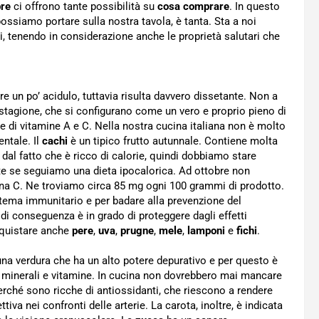
bre
ci offrono tante possibilità su
cosa comprare
. In questo
e possiamo portare sulla nostra tavola, è tanta. Sta a noi
, tenendo in considerazione anche le proprietà salutari che
e un po’ acidulo, tuttavia risulta davvero dissetante. Non a
stagione, che si configurano come un vero e proprio pieno di
e di vitamine A e C. Nella nostra cucina italiana non è molto
entale. Il
cachi
è un tipico frutto autunnale. Contiene molta
dal fatto che è ricco di calorie, quindi dobbiamo stare
nte se seguiamo una dieta ipocalorica. Ad ottobre non
amina C. Ne troviamo circa 85 mg ogni 100 grammi di prodotto.
sistema immunitario e per badare alla prevenzione del
 di conseguenza è in grado di proteggere dagli effetti
acquistare anche
pere
,
uva
,
prugne
,
mele
,
lamponi
e
fichi
.
i una verdura che ha un alto potere depurativo e per questo è
li minerali e vitamine. In cucina non dovrebbero mai mancare
erché sono ricche di antiossidanti, che riescono a rendere
iva nei confronti delle arterie. La carota, inoltre, è indicata