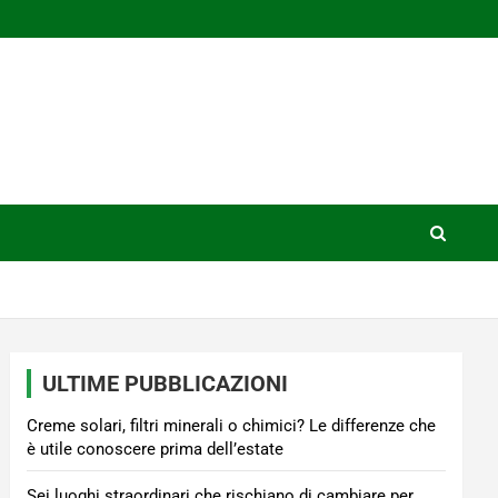
ULTIME PUBBLICAZIONI
Creme solari, filtri minerali o chimici? Le differenze che
è utile conoscere prima dell’estate
Sei luoghi straordinari che rischiano di cambiare per