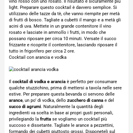
vino rosso con uno rosato. Il risultato è sicuramente più
light. Preparare questo cocktail è davvero semplice. Si
utilizzano delle tazze da tè, che vanno riempite per metà
di frutti di bosco. Tagliate a cubetti il mango e a metà gli
acini di uva. Mettete in un grande contenitore il vino
rosato e lasciate in ammollo i frutti, in modo che
possano riposare per circa 10 minuti. Versate il succo
frizzante e ricoprite il contenitore, lasciando riposare il
tutto in frigorifero per circa 2 ore.
Cocktail con arancia e vodka
Il
cocktail di vodka e arancia
è perfetto per consumare
qualche stuzzichino, prima di mettersi a tavola nelle sere
estive. Per preparare questa bevanda ci servono delle
arance
, un po’ di vodka, dello
zucchero di canna
e del
succo di agrumi
. Naturalmente la quantità degli
ingredienti va scelta in base ai propri gusti personali,
privilegiando la
frutta
se vogliamo un cocktail più
succoso e dissetante. Tagliate le arance a pezzettini,
formando dei cubetti piuttosto grossi. Disponeteli sul