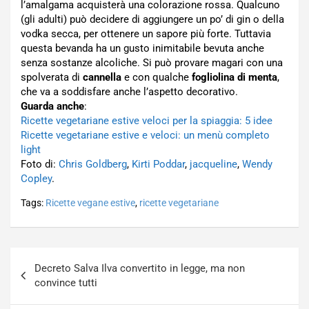
l’amalgama acquisterà una colorazione rossa. Qualcuno
(gli adulti) può decidere di aggiungere un po’ di gin o della
vodka secca, per ottenere un sapore più forte. Tuttavia
questa bevanda ha un gusto inimitabile bevuta anche
senza sostanze alcoliche. Si può provare magari con una
spolverata di
cannella
e con qualche
fogliolina di menta
,
che va a soddisfare anche l’aspetto decorativo.
Guarda anche
:
Ricette vegetariane estive veloci per la spiaggia: 5 idee
Ricette vegetariane estive e veloci: un menù completo
light
Foto di:
Chris Goldberg
,
Kirti Poddar
,
jacqueline
,
Wendy
Copley
.
Tags:
Ricette vegane estive
,
ricette vegetariane
Navigazione
Decreto Salva Ilva convertito in legge, ma non
articoli
convince tutti