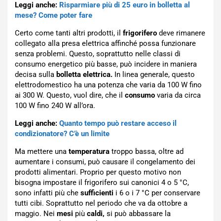
Leggi anche:
Risparmiare più di 25 euro in bolletta al
mese? Come poter fare
Certo come tanti altri prodotti, il
frigorifero
deve rimanere
collegato alla presa elettrica affinché possa funzionare
senza problemi. Questo, soprattutto nelle classi di
consumo energetico più basse, può incidere in maniera
decisa sulla
bolletta elettrica.
In linea generale, questo
elettrodomestico ha una potenza che varia da 100 W fino
ai 300 W. Questo, vuol dire, che il
consumo
varia da circa
100 W fino 240 W all’ora.
Leggi anche:
Quanto tempo può restare acceso il
condizionatore? C’è un limite
Ma mettere una
temperatura
troppo bassa, oltre ad
aumentare i consumi, può causare il congelamento dei
prodotti alimentari. Proprio per questo motivo non
bisogna impostare il frigorifero sui canonici 4 o 5 °C,
sono infatti più che
sufficienti
i 6 o i 7 °C per conservare
tutti cibi. Soprattutto nel periodo che va da ottobre a
maggio. Nei
mesi
più
caldi,
si può abbassare la