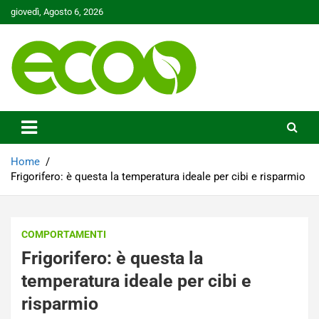
Skip
giovedì, Agosto 6, 2026
to
content
Tutelare il nostro Pianeta è la nostra priorità
Ecoo.it
Home
Frigorifero: è questa la temperatura ideale per cibi e risparmio
COMPORTAMENTI
Frigorifero: è questa la
temperatura ideale per cibi e
risparmio