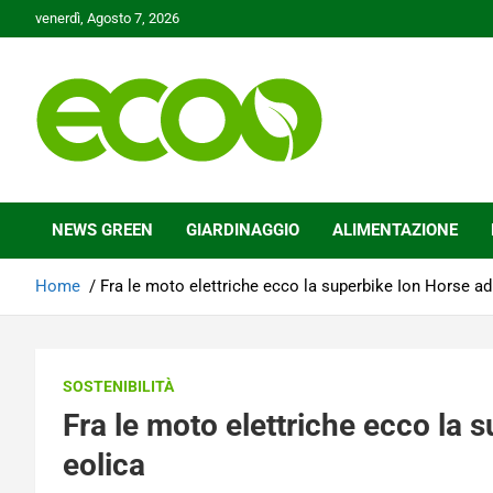
Skip
venerdì, Agosto 7, 2026
to
content
Tutelare il nostro Pianeta è la nostra priorità
Ecoo.it
NEWS GREEN
GIARDINAGGIO
ALIMENTAZIONE
Home
Fra le moto elettriche ecco la superbike Ion Horse ad
SOSTENIBILITÀ
Fra le moto elettriche ecco la 
eolica