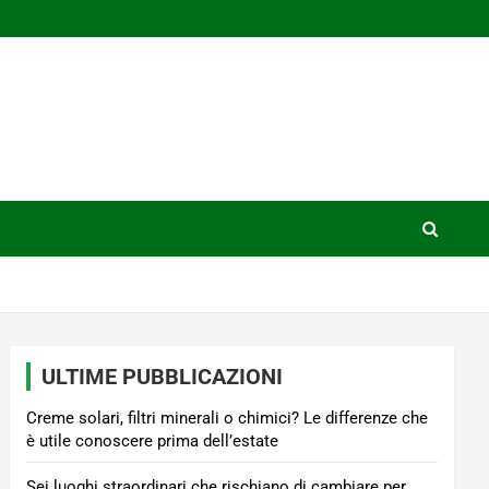
ULTIME PUBBLICAZIONI
Creme solari, filtri minerali o chimici? Le differenze che
è utile conoscere prima dell’estate
Sei luoghi straordinari che rischiano di cambiare per