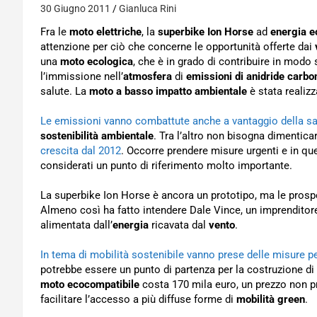
30 Giugno 2011
Gianluca Rini
Fra le
moto elettriche
, la
superbike
Ion Horse
ad
energia e
attenzione per ciò che concerne le opportunità offerte dai
una
moto ecologica
, che è in grado di contribuire in modo si
l’immissione nell’
atmosfera
di
emissioni di anidride carbo
salute. La
moto a basso impatto ambientale
è stata realizz
Le emissioni vanno combattute anche a vantaggio della sa
sostenibilità ambientale
. Tra l’altro non bisogna dimentic
crescita dal 2012
. Occorre prendere misure urgenti e in q
considerati un punto di riferimento molto importante.
La superbike Ion Horse è ancora un prototipo, ma le prospet
Almeno così ha fatto intendere Dale Vince, un imprenditor
alimentata dall’
energia
ricavata dal
vento
.
In tema di mobilità sostenibile vanno prese delle misure per
potrebbe essere un punto di partenza per la costruzione di
moto ecocompatibile
costa 170 mila euro, un prezzo non pr
facilitare l’accesso a più diffuse forme di
mobilità green
.