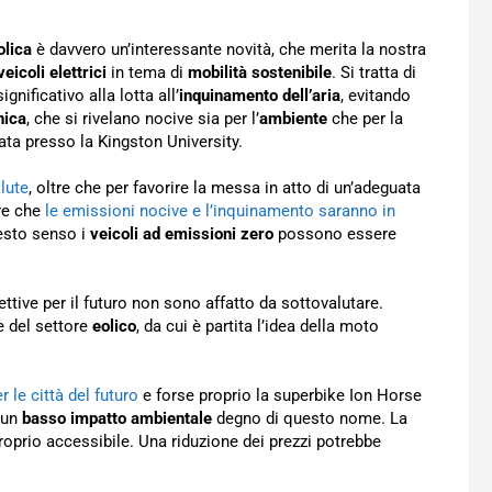
olica
è davvero un’interessante novità, che merita la nostra
veicoli elettrici
in tema di
mobilità sostenibile
. Si tratta di
gnificativo alla lotta all’
inquinamento dell’aria
, evitando
nica
, che si rivelano nocive sia per l’
ambiente
che per la
ata presso la Kingston University.
lute
, oltre che per favorire la messa in atto di un’adeguata
are che
le emissioni nocive e l’inquinamento saranno in
uesto senso i
veicoli ad emissioni zero
possono essere
tive per il futuro non sono affatto da sottovalutare.
e del settore
eolico
, da cui è partita l’idea della moto
 le città del futuro
e forse proprio la superbike Ion Horse
 un
basso impatto ambientale
degno di questo nome. La
oprio accessibile. Una riduzione dei prezzi potrebbe