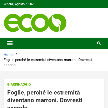
Skip
venerdì, Agosto 7, 2026
to
content
Tutelare il nostro Pianeta è la nostra priorità
Ecoo.it
Home
Foglie, perché le estremità diventano marroni. Dovresti
saperlo
GIARDINAGGIO
Foglie, perché le estremità
diventano marroni. Dovresti
saperlo