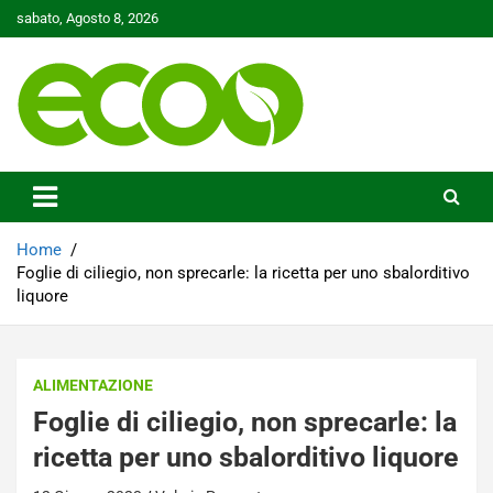
Skip
sabato, Agosto 8, 2026
to
content
Tutelare il nostro Pianeta è la nostra priorità
Ecoo.it
Home
Foglie di ciliegio, non sprecarle: la ricetta per uno sbalorditivo
liquore
ALIMENTAZIONE
Foglie di ciliegio, non sprecarle: la
ricetta per uno sbalorditivo liquore