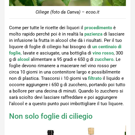
Ciliege (foto da Canva) – ecoo.it
Come per tutte le ricette dei liquori il
procedimento
è
molto rapido perché poi è in realtà la
pazienza
di lasciare
in infusione la frutta in alcool che dà i risultati. Per il tuo
liquore di foglie di ciliegio hai bisogno di
un centinaio di
foglie,
lavate e asciugate, una bottiglia di
vino rosso
, 300
g di
alcool
alimentare a 95 gradi e 650 g di
zucchero.
Le
foglie devono rimanere a macerare nel vino rosso per
circa 10 giorni in una contenitore largo e possibilmente
non di plastica. Trascorsi i 10 giorni va
filtrato
il liquido e
occorre aggiungere i 650 g di zucchero, portando poi tutto
a bollore per una decina di minuti. Quando lo zucchero si
sarà sciolto devi lasciare raffreddare e poi aggiungere
l’alcool e a questo punto puoi imbottigliare il tuo liquore.
Non solo foglie di ciliegio