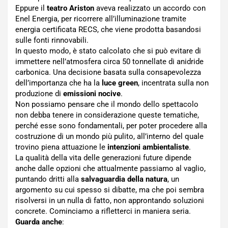
Eppure il
teatro Ariston
aveva realizzato un accordo con
Enel Energia, per ricorrere all’illuminazione tramite
energia certificata RECS, che viene prodotta basandosi
sulle fonti rinnovabili.
In questo modo, è stato calcolato che si può evitare di
immettere nell’atmosfera circa 50 tonnellate di anidride
carbonica. Una decisione basata sulla consapevolezza
dell’importanza che ha la
luce green
, incentrata sulla non
produzione di
emissioni nocive
.
Non possiamo pensare che il mondo dello spettacolo
non debba tenere in considerazione queste tematiche,
perché esse sono fondamentali, per poter procedere alla
costruzione di un mondo più pulito, all’interno del quale
trovino piena attuazione le
intenzioni ambientaliste
.
La qualità della vita delle generazioni future dipende
anche dalle opzioni che attualmente passiamo al vaglio,
puntando dritti alla
salvaguardia della natura
, un
argomento su cui spesso si dibatte, ma che poi sembra
risolversi in un nulla di fatto, non approntando soluzioni
concrete. Cominciamo a rifletterci in maniera seria.
Guarda anche
: