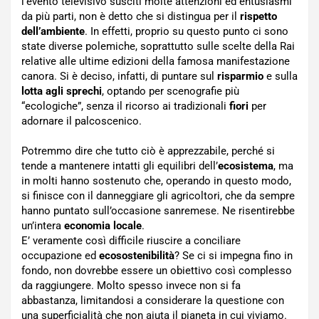
l’evento televisivo susciti molte attenzioni ed entusiasmi
da più parti, non è detto che si distingua per il
rispetto
dell’ambiente
. In effetti, proprio su questo punto ci sono
state diverse polemiche, soprattutto sulle scelte della Rai
relative alle ultime edizioni della famosa manifestazione
canora. Si è deciso, infatti, di puntare sul
risparmio
e sulla
lotta agli sprechi
, optando per scenografie più
“ecologiche”, senza il ricorso ai tradizionali
fiori
per
adornare il palcoscenico.
Potremmo dire che tutto ciò è apprezzabile, perché si
tende a mantenere intatti gli equilibri dell’
ecosistema
, ma
in molti hanno sostenuto che, operando in questo modo,
si finisce con il danneggiare gli agricoltori, che da sempre
hanno puntato sull’occasione sanremese. Ne risentirebbe
un’intera
economia locale
.
E’ veramente così difficile riuscire a conciliare
occupazione ed
ecosostenibilità
? Se ci si impegna fino in
fondo, non dovrebbe essere un obiettivo così complesso
da raggiungere. Molto spesso invece non si fa
abbastanza, limitandosi a considerare la questione con
una superficialità che non aiuta il pianeta in cui viviamo.