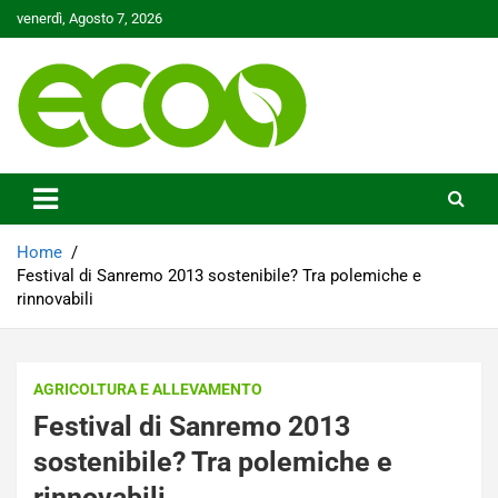
Skip
venerdì, Agosto 7, 2026
to
content
Tutelare il nostro Pianeta è la nostra priorità
Ecoo.it
Home
Festival di Sanremo 2013 sostenibile? Tra polemiche e
rinnovabili
AGRICOLTURA E ALLEVAMENTO
Festival di Sanremo 2013
sostenibile? Tra polemiche e
rinnovabili