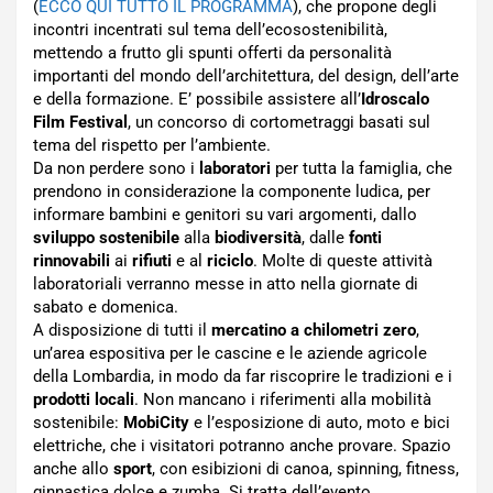
(
ECCO QUI TUTTO IL PROGRAMMA
), che propone degli
incontri incentrati sul tema dell’ecosostenibilità,
mettendo a frutto gli spunti offerti da personalità
importanti del mondo dell’architettura, del design, dell’arte
e della formazione. E’ possibile assistere all’
Idroscalo
Film Festival
, un concorso di cortometraggi basati sul
tema del rispetto per l’ambiente.
Da non perdere sono i
laboratori
per tutta la famiglia, che
prendono in considerazione la componente ludica, per
informare bambini e genitori su vari argomenti, dallo
sviluppo sostenibile
alla
biodiversità
, dalle
fonti
rinnovabili
ai
rifiuti
e al
riciclo
. Molte di queste attività
laboratoriali verranno messe in atto nella giornate di
sabato e domenica.
A disposizione di tutti il
mercatino a chilometri zero
,
un’area espositiva per le cascine e le aziende agricole
della Lombardia, in modo da far riscoprire le tradizioni e i
prodotti locali
. Non mancano i riferimenti alla mobilità
sostenibile:
MobiCity
e l’esposizione di auto, moto e bici
elettriche, che i visitatori potranno anche provare. Spazio
anche allo
sport
, con esibizioni di canoa, spinning, fitness,
ginnastica dolce e zumba. Si tratta dell’evento