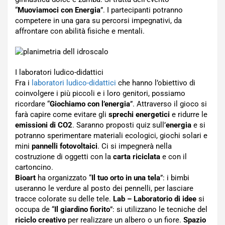
“
Muoviamoci con Energia
”. I partecipanti potranno
competere in una gara su percorsi impegnativi, da
affrontare con abilità fisiche e mentali.
I laboratori ludico-didattici
Fra i
laboratori ludico-didattici
che hanno l’obiettivo di
coinvolgere i più piccoli e i loro genitori, possiamo
ricordare “
Giochiamo con l’energia
”. Attraverso il gioco si
farà capire come evitare gli
sprechi energetici
e ridurre le
emissioni di CO2
. Saranno proposti quiz sull’
energia
e si
potranno sperimentare materiali ecologici, giochi solari e
mini
pannelli fotovoltaici
. Ci si impegnerà nella
costruzione di oggetti con la
carta riciclata
e con il
cartoncino.
Bioart
ha organizzato “
Il tuo orto in una tela
”: i bimbi
useranno le verdure al posto dei pennelli, per lasciare
tracce colorate su delle tele.
Lab – Laboratorio di idee
si
occupa de “
Il giardino fiorito
”: si utilizzano le tecniche del
riciclo creativo
per realizzare un albero o un fiore.
Spazio