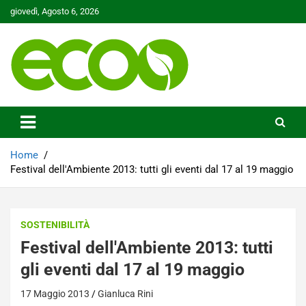
Skip
giovedì, Agosto 6, 2026
to
content
Tutelare il nostro Pianeta è la nostra priorità
Ecoo.it
Home
Festival dell'Ambiente 2013: tutti gli eventi dal 17 al 19 maggio
SOSTENIBILITÀ
Festival dell'Ambiente 2013: tutti
gli eventi dal 17 al 19 maggio
17 Maggio 2013
Gianluca Rini