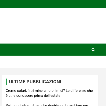
ULTIME PUBBLICAZIONI
Creme solari, filtri minerali o chimici? Le differenze che
è utile conoscere prima dell’estate
Sei luoghi straordinari che rischiano di cambiare per