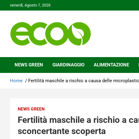
Skip
venerdì, Agosto 7, 2026
to
content
Tutelare il nostro Pianeta è la nostra priorità
Ecoo.it
NEWS GREEN
GIARDINAGGIO
ALIMENTAZIONE
Home
Fertilità maschile a rischio a causa delle microplast
NEWS GREEN
Fertilità maschile a rischio a c
sconcertante scoperta