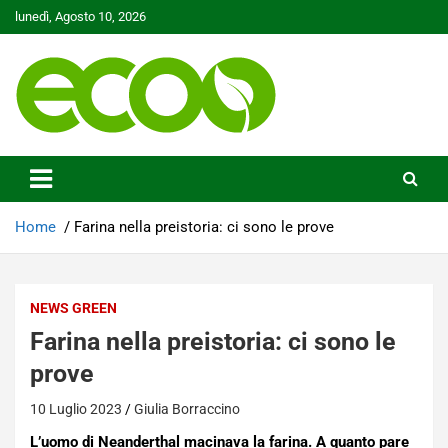
Skip
lunedì, Agosto 10, 2026
to
content
Tutelare il nostro Pianeta è la nostra priorità
Ecoo.it
Home
Farina nella preistoria: ci sono le prove
NEWS GREEN
Farina nella preistoria: ci sono le
prove
10 Luglio 2023
Giulia Borraccino
L’uomo di Neanderthal macinava la farina. A quanto pare