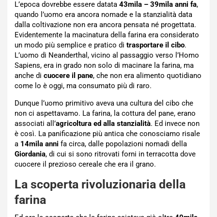
L’epoca dovrebbe essere datata
43mila – 39mila anni fa
,
quando l’uomo era ancora nomade e la stanzialità data
dalla coltivazione non era ancora pensata né progettata.
Evidentemente la macinatura della farina era considerato
un modo più semplice e pratico di
trasportare il cibo
.
L’uomo di Neanderthal, vicino al passaggio verso l’Homo
Sapiens, era in grado non solo di macinare la farina, ma
anche di
cuocere il pane
, che non era alimento quotidiano
come lo è oggi, ma consumato più di raro.
Dunque l’uomo primitivo aveva una cultura del cibo che
non ci aspettavamo. La farina, la cottura del pane, erano
associati all’
agricoltura ed alla stanzialità
. Ed invece non
è così. La panificazione più antica che conosciamo risale
a
14mila anni
fa circa, dalle popolazioni nomadi della
Giordania
, di cui si sono ritrovati forni in terracotta dove
cuocere il prezioso cereale che era il grano.
La scoperta rivoluzionaria della
farina