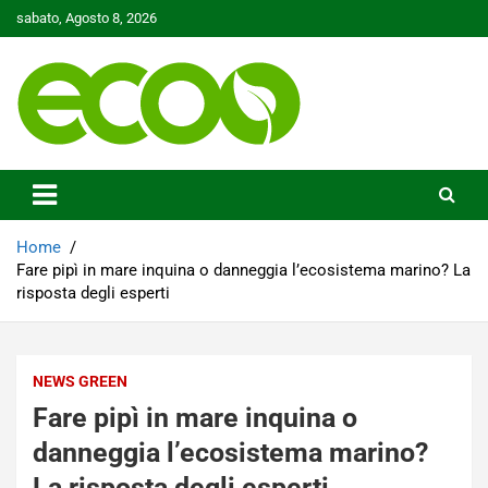
Skip
sabato, Agosto 8, 2026
to
content
Tutelare il nostro Pianeta è la nostra priorità
Ecoo.it
Home
Fare pipì in mare inquina o danneggia l’ecosistema marino? La
risposta degli esperti
NEWS GREEN
Fare pipì in mare inquina o
danneggia l’ecosistema marino?
La risposta degli esperti