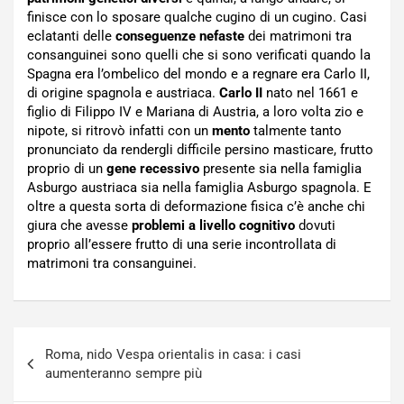
finisce con lo sposare qualche cugino di un cugino. Casi
eclatanti delle
conseguenze nefaste
dei matrimoni tra
consanguinei sono quelli che si sono verificati quando la
Spagna era l’ombelico del mondo e a regnare era Carlo II,
di origine spagnola e austriaca.
Carlo II
nato nel 1661 e
figlio di Filippo IV e Mariana di Austria, a loro volta zio e
nipote, si ritrovò infatti con un
mento
talmente tanto
pronunciato da rendergli difficile persino masticare, frutto
proprio di un
gene
recessivo
presente sia nella famiglia
Asburgo austriaca sia nella famiglia Asburgo spagnola. E
oltre a questa sorta di deformazione fisica c’è anche chi
giura che avesse
problemi a livello cognitivo
dovuti
proprio all’essere frutto di una serie incontrollata di
matrimoni tra consanguinei.
Navigazione
Roma, nido Vespa orientalis in casa: i casi
articoli
aumenteranno sempre più