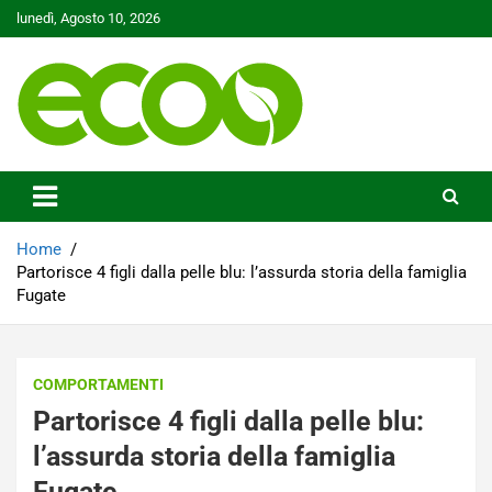
Skip
lunedì, Agosto 10, 2026
to
content
Tutelare il nostro Pianeta è la nostra priorità
Ecoo.it
Home
Partorisce 4 figli dalla pelle blu: l’assurda storia della famiglia
Fugate
COMPORTAMENTI
Partorisce 4 figli dalla pelle blu:
l’assurda storia della famiglia
Fugate