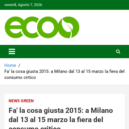
Skip
venerdì, Agosto 7, 2026
to
content
Tutelare il nostro Pianeta è la nostra priorità
Ecoo.it
Home
Fa' la cosa giusta 2015: a Milano dal 13 al 15 marzo la fiera del
consumo critico
NEWS GREEN
Fa' la cosa giusta 2015: a Milano
dal 13 al 15 marzo la fiera del
consumo critico