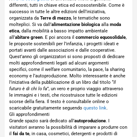
differenti, tutti in chiave etica ed ecosostenibile. Come è
successo in tutte le altre edizioni dell’iniziativa,
organizzata da
Terre di mezzo
, le tematiche sono
molteplici. Si va dall’
alimentazione biologica
alla
moda
etica
, dalla mobilità a basso impatto ambientale
all’
abitare green
. E poi ancora il
commercio equosolidale
,
le proposte sostenibili per l’infanzia, i progetti ideati e
portati avanti dalle associazioni e dalle cooperative.
Quest’anno gli organizzatori si sono proposti di dedicare
molti approfondimenti legati ad alcuni argomenti
specifici, come il welfare comunitario, la pace, la sharing
economy e l’autoproduzione. Molto interessante è anche
l’iniziativa della pubblicazione di un libro dal titolo “
Il
futuro è di chi lo fa
”, un vero e proprio viaggio attraverso
le immagini e i testi, che ricostruisce tutte le edizioni
scorse della fiera. Il testo è consultabile online o
scaricabile gratuitamente seguendo
questo link
.
Gli approfondimenti
Grande spazio sarà dedicato all’
autoproduzione
. I
visitatori avranno la possibilità di imparare a produrre con
il
fai da te
, in casa, cosmetici, detergenti e prodotti di