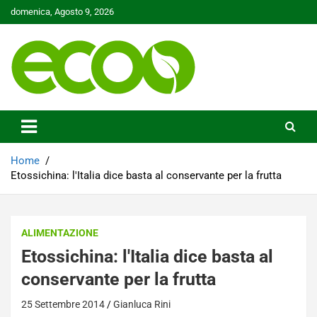
Skip
domenica, Agosto 9, 2026
to
content
Tutelare il nostro Pianeta è la nostra priorità
Ecoo.it
Home
Etossichina: l'Italia dice basta al conservante per la frutta
ALIMENTAZIONE
Etossichina: l'Italia dice basta al
conservante per la frutta
25 Settembre 2014
Gianluca Rini