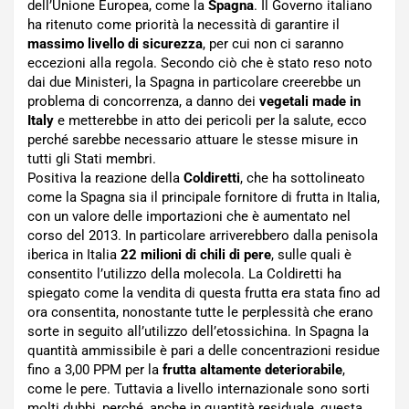
dell’Unione Europea, come la
Spagna
. Il Governo italiano
ha ritenuto come priorità la necessità di garantire il
massimo livello di sicurezza
, per cui non ci saranno
eccezioni alla regola. Secondo ciò che è stato reso noto
dai due Ministeri, la Spagna in particolare creerebbe un
problema di concorrenza, a danno dei
vegetali made in
Italy
e metterebbe in atto dei pericoli per la salute, ecco
perché sarebbe necessario attuare le stesse misure in
tutti gli Stati membri.
Positiva la reazione della
Coldiretti
, che ha sottolineato
come la Spagna sia il principale fornitore di frutta in Italia,
con un valore delle importazioni che è aumentato nel
corso del 2013. In particolare arriverebbero dalla penisola
iberica in Italia
22 milioni di chili di pere
, sulle quali è
consentito l’utilizzo della molecola. La Coldiretti ha
spiegato come la vendita di questa frutta era stata fino ad
ora consentita, nonostante tutte le perplessità che erano
sorte in seguito all’utilizzo dell’etossichina. In Spagna la
quantità ammissibile è pari a delle concentrazioni residue
fino a 3,00 PPM per la
frutta altamente deteriorabile
,
come le pere. Tuttavia a livello internazionale sono sorti
molti dubbi, perché, anche in quantità residuale, questa