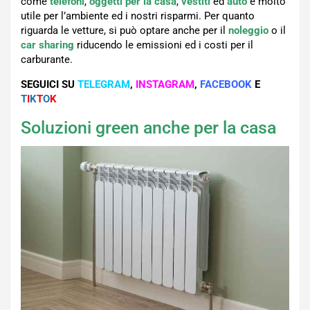
come
telefoni
,
oggetti per la casa
,
vestiti
ed
auto
è molto
utile per l’ambiente ed i nostri risparmi. Per quanto
riguarda le vetture, si può optare anche per il
noleggio
o il
car sharing
riducendo le emissioni ed i costi per il
carburante.
SEGUICI SU
TELEGRAM
,
INSTAGRAM
,
FACEBOOK
E
T
I
K
T
O
K
Soluzioni green anche per la casa