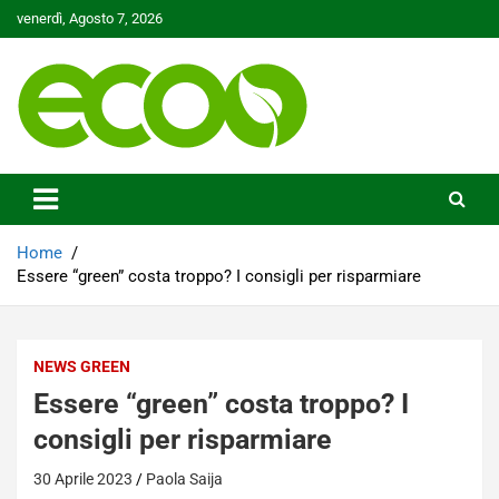
Skip
venerdì, Agosto 7, 2026
to
content
Tutelare il nostro Pianeta è la nostra priorità
Ecoo.it
Home
Essere “green” costa troppo? I consigli per risparmiare
NEWS GREEN
Essere “green” costa troppo? I
consigli per risparmiare
30 Aprile 2023
Paola Saija