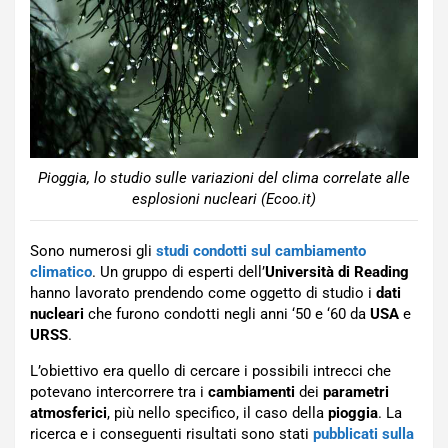
Pioggia, lo studio sulle variazioni del clima correlate alle
esplosioni nucleari (Ecoo.it)
Sono numerosi gli
studi condotti sul cambiamento
climatico
. Un gruppo di esperti dell’
Università di Reading
hanno lavorato prendendo come oggetto di studio i
dati
nucleari
che furono condotti negli anni ‘50 e ‘60 da
USA
e
URSS
.
L’obiettivo era quello di cercare i possibili intrecci che
potevano intercorrere tra i
cambiamenti
dei
parametri
atmosferici
, più nello specifico, il caso della
pioggia
. La
ricerca e i conseguenti risultati sono stati
pubblicati sulla