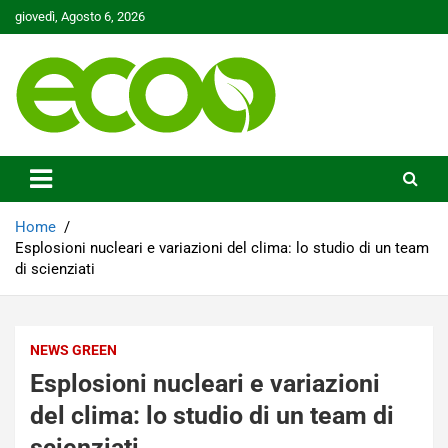
Skip
giovedì, Agosto 6, 2026
to
content
Tutelare il nostro Pianeta è la nostra priorità
Ecoo.it
Home
Esplosioni nucleari e variazioni del clima: lo studio di un team
di scienziati
NEWS GREEN
Esplosioni nucleari e variazioni
del clima: lo studio di un team di
scienziati