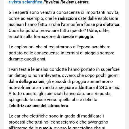
rivista scientifica
Physical Review Letters.
Gli esperti sono venuti a conoscenza di importanti novità,
come ad esempio, che le
radiazioni
date dalle esplosioni
nucleari hanno fatto sì che l’atmosfera fosse
più elettrica
.
Cosa ha potuto provocare tutto questo? Udite, udite,
impatti sulla formazione di
nuvole
e
pioggia
.
Le esplosioni che si registrarono all’epoca avrebbero
portato delle conseguenze in termini di pioggia sempre
durante quegli anni.
I vari test e le analisi condotte hanno portato in superficie
un dettaglio non irrilevante, ovvero, che dopo pochi giorni
dalle
deflagrazioni
, gli episodi di pioggia aumentarono
notevolmente arrivando a segnare addirittura il
24%
in più.
A tutto questo, gli scienziati hanno dato una risposta,
spingendo le cause verso quella che è definita
l’
elettrizzazione dell’atmosfera
.
Le cariche elettriche sono in grado di modificare i
processi che tutti noi conosciamo e che avvengono
all’interno delle
nuvole
, ovvero le goccioline che si