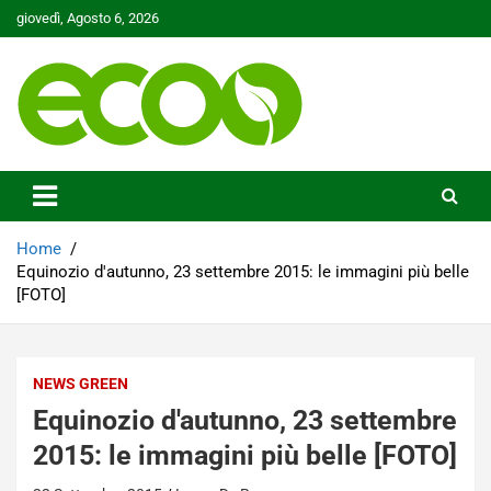
Skip
giovedì, Agosto 6, 2026
to
content
Tutelare il nostro Pianeta è la nostra priorità
Ecoo.it
Home
Equinozio d'autunno, 23 settembre 2015: le immagini più belle
[FOTO]
NEWS GREEN
Equinozio d'autunno, 23 settembre
2015: le immagini più belle [FOTO]