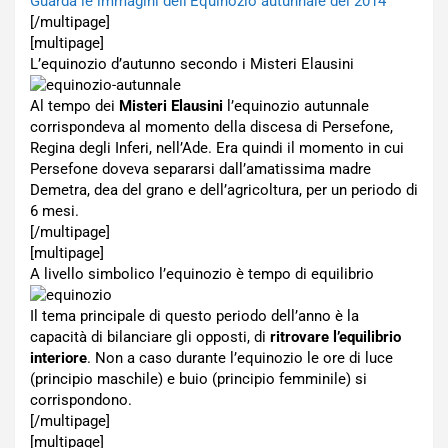
Guarda le immagini dell’Equinozio autunnale del 2014
[/multipage]
[multipage]
L’equinozio d’autunno secondo i Misteri Elausini
Al tempo dei
Misteri Elausini
l’equinozio autunnale
corrispondeva al momento della discesa di Persefone,
Regina degli Inferi, nell’Ade. Era quindi il momento in cui
Persefone doveva separarsi dall’amatissima madre
Demetra, dea del grano e dell’agricoltura, per un periodo di
6 mesi.
[/multipage]
[multipage]
A livello simbolico l’equinozio è tempo di equilibrio
Il tema principale di questo periodo dell’anno è la
capacità di bilanciare gli opposti, di
ritrovare l’equilibrio
interiore
. Non a caso durante l’equinozio le ore di luce
(principio maschile) e buio (principio femminile) si
corrispondono.
[/multipage]
[multipage]