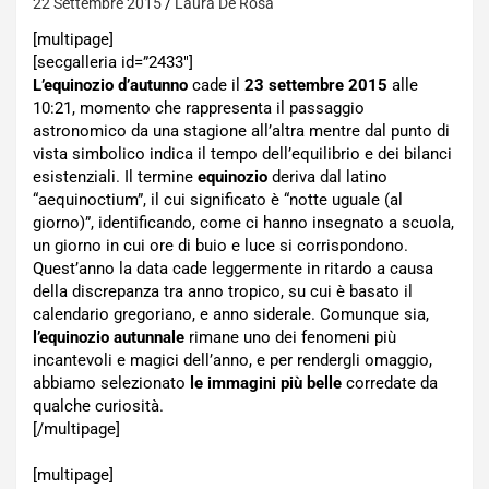
22 Settembre 2015
Laura De Rosa
[multipage]
[secgalleria id=”2433″]
L’equinozio d’autunno
cade il
23 settembre 2015
alle
10:21, momento che rappresenta il passaggio
astronomico da una stagione all’altra mentre dal punto di
vista simbolico indica il tempo dell’equilibrio e dei bilanci
esistenziali. Il termine
equinozio
deriva dal latino
“aequinoctium”, il cui significato è “notte uguale (al
giorno)”, identificando, come ci hanno insegnato a scuola,
un giorno in cui ore di buio e luce si corrispondono.
Quest’anno la data cade leggermente in ritardo a causa
della discrepanza tra anno tropico, su cui è basato il
calendario gregoriano, e anno siderale. Comunque sia,
l’equinozio autunnale
rimane uno dei fenomeni più
incantevoli e magici dell’anno, e per rendergli omaggio,
abbiamo selezionato
le immagini più belle
corredate da
qualche curiosità.
[/multipage]
[multipage]