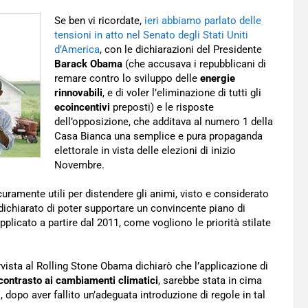
Se ben vi ricordate,
ieri abbiamo parlato delle
tensioni in atto nel Senato degli Stati Uniti
d’America
, con le dichiarazioni del Presidente
Barack Obama
(che accusava i repubblicani di
remare contro lo sviluppo delle
energie
rinnovabili
, e di voler l’eliminazione di tutti gli
ecoincentivi
preposti) e le risposte
dell’opposizione, che additava al numero 1 della
Casa Bianca una semplice e pura propaganda
elettorale in vista delle elezioni di inizio
Novembre.
ramente utili per distendere gli animi, visto e considerato
dichiarato di poter supportare un convincente piano di
plicato a partire dal 2011, come vogliono le priorità stilate
rvista al Rolling Stone Obama dichiarò che l’applicazione di
contrasto ai cambiamenti climatici
, sarebbe stata in cima
, dopo aver fallito un’adeguata introduzione di regole in tal