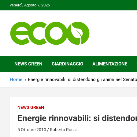
Skip
venerdì, Agosto 7, 2026
to
content
Tutelare il nostro Pianeta è la nostra priorità
Ecoo.it
NEWS GREEN
GIARDINAGGIO
ALIMENTAZIONE
Home
Energie rinnovabili: si distendono gli animi nel Sena
NEWS GREEN
Energie rinnovabili: si distend
5 Ottobre 2010
Roberto Rossi