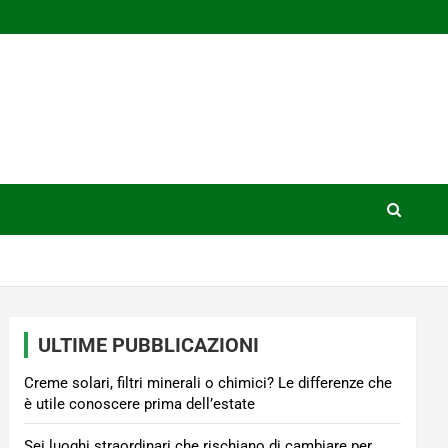
ULTIME PUBBLICAZIONI
Creme solari, filtri minerali o chimici? Le differenze che
è utile conoscere prima dell’estate
Sei luoghi straordinari che rischiano di cambiare per