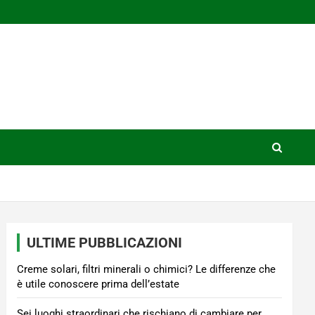
ULTIME PUBBLICAZIONI
Creme solari, filtri minerali o chimici? Le differenze che
è utile conoscere prima dell’estate
Sei luoghi straordinari che rischiano di cambiare per