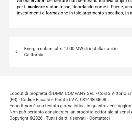
Gli osservatori del settore non sembrano tuttavia stupiti 
per il
nucleare
statunitense, ricordando come il Paese, anc
investimenti e formazione in tale argomento specifico, in al
Navigazione
Energia solare: altri 1.000 MW di installazioni in
articoli
California
Ecoo.it di proprietà di DMM COMPANY SRL - Corso Vittorio Ema
(FR) - Codice Fiscale e Partita I.V.A. 03144800608
Ecoo.it non è una testata giornalistica, in quanto viene aggior
Non può pertanto considerarsi un prodotto editoriale ai sensi 
Copyright ©2026 - Tutti i diritti riservati -
Contattaci