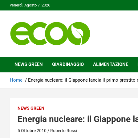
Skip
venerdì, Agosto 7, 2026
to
content
Tutelare il nostro Pianeta è la nostra priorità
Ecoo.it
NEWS GREEN
GIARDINAGGIO
ALIMENTAZIONE
Home
Energia nucleare: il Giappone lancia il primo prestito
NEWS GREEN
Energia nucleare: il Giappone la
5 Ottobre 2010
Roberto Rossi