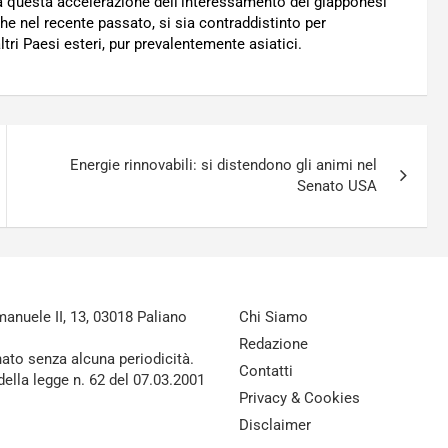
da questa accelerazione dell’interessamento dei giapponesi
he nel recente passato, si sia contraddistinto per
tri Paesi esteri, pur prevalentemente asiatici.
Energie rinnovabili: si distendono gli animi nel
Senato USA
nuele II, 13, 03018 Paliano
Chi Siamo
Redazione
nato senza alcuna periodicità.
Contatti
della legge n. 62 del 07.03.2001
Privacy & Cookies
Disclaimer