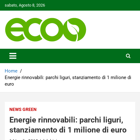
Skip
sabato, Agosto 8, 2026
to
content
Tutelare il nostro Pianeta è la nostra priorità
Ecoo.it
Home
Energie rinnovabili: parchi liguri, stanziamento di 1 milione di
euro
NEWS GREEN
Energie rinnovabili: parchi liguri,
stanziamento di 1 milione di euro