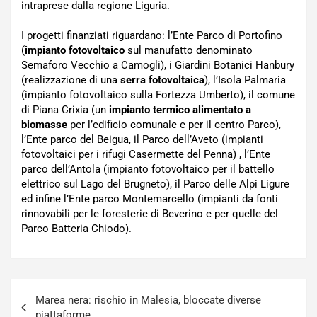
intraprese dalla regione Liguria.
I progetti finanziati riguardano: l’Ente Parco di Portofino
(
impianto fotovoltaico
sul manufatto denominato
Semaforo Vecchio a Camogli), i Giardini Botanici Hanbury
(realizzazione di una
serra fotovoltaica
), l’Isola Palmaria
(impianto fotovoltaico sulla Fortezza Umberto), il comune
di Piana Crixia (un
impianto termico alimentato a
biomasse
per l’edificio comunale e per il centro Parco),
l’Ente parco del Beigua, il Parco dell’Aveto (impianti
fotovoltaici per i rifugi Casermette del Penna) , l’Ente
parco dell’Antola (impianto fotovoltaico per il battello
elettrico sul Lago del Brugneto), il Parco delle Alpi Ligure
ed infine l’Ente parco Montemarcello (impianti da fonti
rinnovabili per le foresterie di Beverino e per quelle del
Parco Batteria Chiodo).
Navigazione
Marea nera: rischio in Malesia, bloccate diverse
articoli
piattaforme