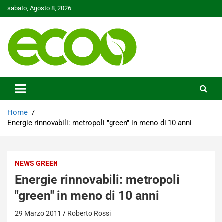
Skip
sabato, Agosto 8, 2026
to
content
Tutelare il nostro Pianeta è la nostra priorità
Ecoo.it
Home
Energie rinnovabili: metropoli "green" in meno di 10 anni
NEWS GREEN
Energie rinnovabili: metropoli
"green" in meno di 10 anni
29 Marzo 2011
Roberto Rossi