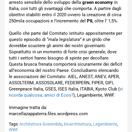
arresto sensibile dello sviluppo della
green economy
in
Italia, con tutti gli svantaggi che comporta. A partire dagli
obiettivi stabiliti entro il 2020 ovvero la creazione di circa
250mila occupazioni e l’incremento del
PIL
oltre l’ 1,5%.
Quello che parte dal Comitato istituito appositamente per
questo episodio di “
mala legislatura
” è un grido che
dovrebbe scuotere gli animi dei nostri governanti.
Soprattutto in un momento di forte crisi generale, dove
tutti i settori hanno bisogno di spinte per decollare.
Questa brusca frenata comporterà sicuramente dei deficit
all’economia del nostro Paese. Concludiamo elencando
le associazioni del Comitato: AIEL, ANEST, ANEV, APER,
ASSOLTERM, ASSOSOLARE, FEDERPERN, FIPER, GIFI,
Greenpeace Italia, GSES, ISES Italia, ITABIA, Kyoto Club (
vi
ricorda qualcosa, amici di Ecoo?
), Legambiente, WWF.
Immagine tratta da:
marcellazappaterra.files.wordpress.com
Tags:
Architettura Sostenibile
,
bioarchitettura
,
Legambiente
,
WWF