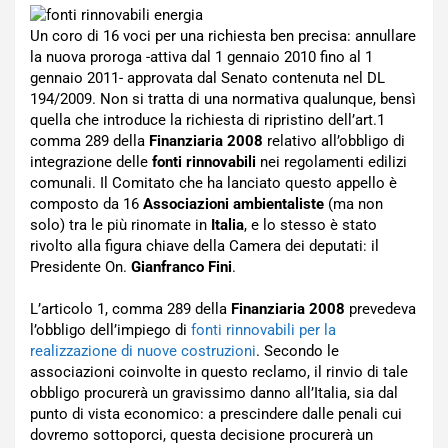
Un coro di 16 voci per una richiesta ben precisa: annullare
la nuova proroga -attiva dal 1 gennaio 2010 fino al 1
gennaio 2011- approvata dal Senato contenuta nel DL
194/2009. Non si tratta di una normativa qualunque, bensì
quella che introduce la richiesta di ripristino dell’art.1
comma 289 della
Finanziaria 2008
relativo all’obbligo di
integrazione delle
fonti rinnovabili
nei regolamenti edilizi
comunali. Il Comitato che ha lanciato questo appello è
composto da 16
Associazioni ambientaliste
(ma non
solo) tra le più rinomate in
Italia
, e lo stesso è stato
rivolto alla figura chiave della Camera dei deputati: il
Presidente On.
Gianfranco Fini
.
L’articolo 1, comma 289 della
Finanziaria 2008
prevedeva
l’obbligo dell’impiego di
fonti rinnovabili per la
realizzazione di nuove costruzioni
. Secondo le
associazioni coinvolte in questo reclamo, il rinvio di tale
obbligo procurerà un gravissimo danno all’Italia, sia dal
punto di vista economico: a prescindere dalle penali cui
dovremo sottoporci, questa decisione procurerà un