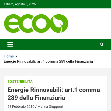
Skip
sabato, Agosto 8, 2026
to
content
Tutelare il nostro Pianeta è la nostra priorità
Ecoo.it
Home
Energie Rinnovabili: art.1 comma 289 della Finanziaria
SOSTENIBILITÀ
Energie Rinnovabili: art.1 comma
289 della Finanziaria
23 Febbraio 2010
Marzia Giupponi