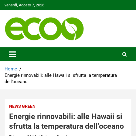
Skip
venerdì, Agosto 7, 2026
to
content
Tutelare il nostro Pianeta è la nostra priorità
Ecoo.it
Home
Energie rinnovabili: alle Hawaii si sfrutta la temperatura
dell’oceano
NEWS GREEN
Energie rinnovabili: alle Hawaii si
sfrutta la temperatura dell’oceano