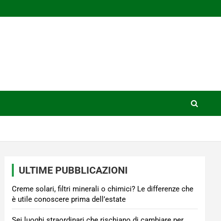
ULTIME PUBBLICAZIONI
Creme solari, filtri minerali o chimici? Le differenze che
è utile conoscere prima dell’estate
Sei luoghi straordinari che rischiano di cambiare per