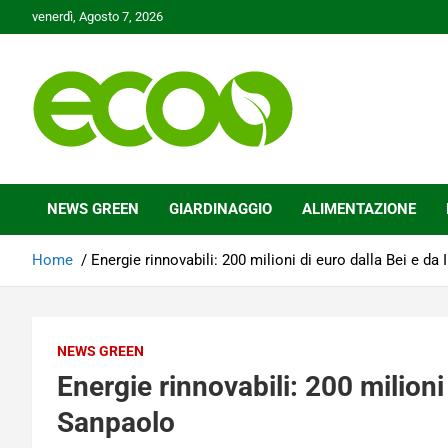
Skip
venerdì, Agosto 7, 2026
to
content
Tutelare il nostro Pianeta è la nostra priorità
Ecoo.it
NEWS GREEN
GIARDINAGGIO
ALIMENTAZIONE
Home
Energie rinnovabili: 200 milioni di euro dalla Bei e da
NEWS GREEN
Energie rinnovabili: 200 milioni
Sanpaolo