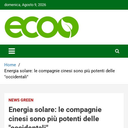
Skip
domenica, Agosto 9, 2026
to
content
Tutelare il nostro Pianeta è la nostra priorità
Ecoo.it
Home
Energia solare: le compagnie cinesi sono più potenti delle
"occidentali"
NEWS GREEN
Energia solare: le compagnie
cinesi sono più potenti delle
"occidentali"