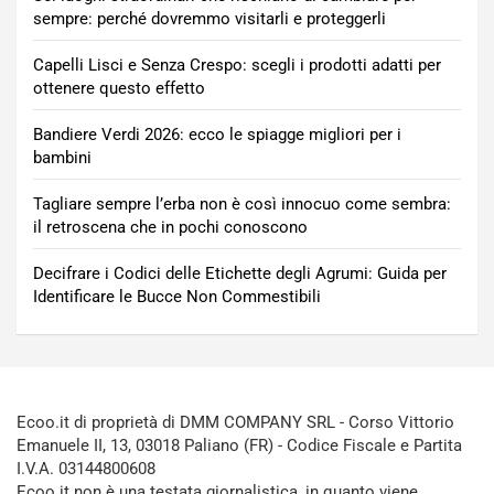
sempre: perché dovremmo visitarli e proteggerli
Capelli Lisci e Senza Crespo: scegli i prodotti adatti per
ottenere questo effetto
Bandiere Verdi 2026: ecco le spiagge migliori per i
bambini
Tagliare sempre l’erba non è così innocuo come sembra:
il retroscena che in pochi conoscono
Decifrare i Codici delle Etichette degli Agrumi: Guida per
Identificare le Bucce Non Commestibili
Ecoo.it di proprietà di DMM COMPANY SRL - Corso Vittorio
Emanuele II, 13, 03018 Paliano (FR) - Codice Fiscale e Partita
I.V.A. 03144800608
Ecoo.it non è una testata giornalistica, in quanto viene