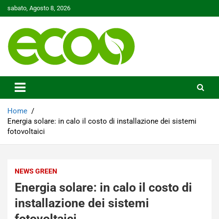
Skip
sabato, Agosto 8, 2026
to
content
Tutelare il nostro Pianeta è la nostra priorità
Ecoo.it
Home
Energia solare: in calo il costo di installazione dei sistemi
fotovoltaici
NEWS GREEN
Energia solare: in calo il costo di
installazione dei sistemi
fotovoltaici