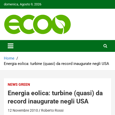
Skip
domenica, Agosto 9, 2026
to
content
Tutelare il nostro Pianeta è la nostra priorità
Ecoo.it
Home
Energia eolica: turbine (quasi) da record inaugurate negli USA
NEWS GREEN
Energia eolica: turbine (quasi) da
record inaugurate negli USA
12 Novembre 2010
Roberto Rossi