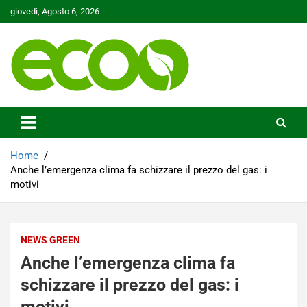
Skip
giovedì, Agosto 6, 2026
to
content
Tutelare il nostro Pianeta è la nostra priorità
Ecoo.it
Home
Anche l’emergenza clima fa schizzare il prezzo del gas: i
motivi
NEWS GREEN
Anche l’emergenza clima fa
schizzare il prezzo del gas: i
motivi