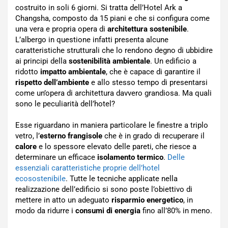
costruito in soli 6 giorni. Si tratta dell’Hotel Ark a
Changsha, composto da 15 piani e che si configura come
una vera e propria opera di
architettura sostenibile
.
L’albergo in questione infatti presenta alcune
caratteristiche strutturali che lo rendono degno di ubbidire
ai principi della
sostenibilità ambientale
. Un edificio a
ridotto
impatto ambientale
, che è capace di garantire il
rispetto dell’ambiente
e allo stesso tempo di presentarsi
come un’opera di architettura davvero grandiosa. Ma quali
sono le peculiarità dell’hotel?
Esse riguardano in maniera particolare le finestre a triplo
vetro, l’
esterno frangisole
che è in grado di recuperare il
calore
e lo spessore elevato delle pareti, che riesce a
determinare un efficace
isolamento termico
.
Delle
essenziali caratteristiche proprie dell’hotel
ecosostenibile
. Tutte le tecniche applicate nella
realizzazione dell’edificio si sono poste l’obiettivo di
mettere in atto un adeguato
risparmio energetico
, in
modo da ridurre i
consumi di energia
fino all’80% in meno.