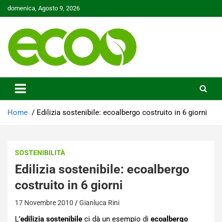
Skip
domenica, Agosto 9, 2026
to
content
Tutelare il nostro Pianeta è la nostra priorità
Ecoo.it
Home
Edilizia sostenibile: ecoalbergo costruito in 6 giorni
SOSTENIBILITÀ
Edilizia sostenibile: ecoalbergo
costruito in 6 giorni
17 Novembre 2010
Gianluca Rini
L’
edilizia sostenibile
ci dà un esempio di
ecoalbergo