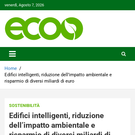
Skip
venerdì, Agosto 7, 2026
to
content
Tutelare il nostro Pianeta è la nostra priorità
Ecoo.it
Home
Edifici intelligenti, riduzione dell’impatto ambientale e
risparmio di diversi miliardi di euro
SOSTENIBILITÀ
Edifici intelligenti, riduzione
dell’impatto ambientale e
risparmio di diversi miliardi di