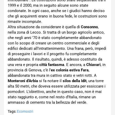
immobiliare”. Le costruzioni sono state sequestrate tra il
1999 e il 2000, ma in seguito alcune sono state
condonate. In ogni caso, anche se i giudici hanno deciso
che gli acquirenti erano in buona fede, le costruzioni sono
rimaste incompiute.
Altra situazione da considerare è quella di
Consonno
,
nella zona di Lecco. Si tratta di un borgo agricolo antico,
che negli anni ’70 è stato completamente abbandonato
con lo scopo di creare un centro commerciale e degli
edifici dedicati all’intrattenimento. Una frana, però, impedì
di proseguire i lavori e il progetto fu completamente
abbandonato. Il risultato, quindi, è adesso costituito da
una vera e propria
città fantasma
. E ancora, a
Chiavari
, in
provincia di Genova, c’è l’
ex colonia estiva Fara
,
abbandonata tra mura in cattivo stato e vetri rotti. A
Monteroni d’Arbia
si fa notare il
silos della Idit
, una torre
alta 50 metri, che doveva essere utilizzata per essiccare i
pomodori. L’obiettivo, anche in questo caso, non è mai
stato raggiunto e, come nel resto d’Italia, rimane un
ammasso di cemento tra la bellezza del verde.
Tags:
Ecomostri