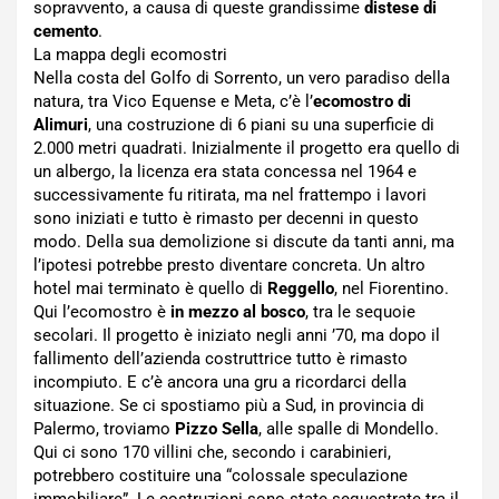
sopravvento, a causa di queste grandissime
distese di
cemento
.
La mappa degli ecomostri
Nella costa del Golfo di Sorrento, un vero paradiso della
natura, tra Vico Equense e Meta, c’è l’
ecomostro di
Alimuri
, una costruzione di 6 piani su una superficie di
2.000 metri quadrati. Inizialmente il progetto era quello di
un albergo, la licenza era stata concessa nel 1964 e
successivamente fu ritirata, ma nel frattempo i lavori
sono iniziati e tutto è rimasto per decenni in questo
modo. Della sua demolizione si discute da tanti anni, ma
l’ipotesi potrebbe presto diventare concreta. Un altro
hotel mai terminato è quello di
Reggello
, nel Fiorentino.
Qui l’ecomostro è
in mezzo al bosco
, tra le sequoie
secolari. Il progetto è iniziato negli anni ’70, ma dopo il
fallimento dell’azienda costruttrice tutto è rimasto
incompiuto. E c’è ancora una gru a ricordarci della
situazione. Se ci spostiamo più a Sud, in provincia di
Palermo, troviamo
Pizzo Sella
, alle spalle di Mondello.
Qui ci sono 170 villini che, secondo i carabinieri,
potrebbero costituire una “colossale speculazione