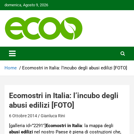
Skip
domenica, Agosto 9, 2026
to
content
Tutelare il nostro Pianeta è la nostra priorità
Ecoo.it
Home
Ecomostri in Italia: l’incubo degli abusi edilizi [FOTO]
Ecomostri in Italia: l’incubo degli
abusi edilizi [FOTO]
6 Ottobre 2014
Gianluca Rini
[galleria id=”2291″]
Ecomostri in Italia
: la mappa degli
abusi edilizi
nel nostro Paese è piena di costruzioni che,