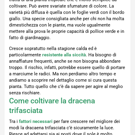
coltivare. Può avere svariate sfumature di colore. La
varietà più diffusa è quella con le foglie verdi con il bordo
giallo. Una specie consigliata anche per chi non ha molta
dimestichezza con le piante, ma vuole ugualmente
mettere alla prova le proprie capacità di pollice verde e in
fatto di giardinaggio.
Cresce sopratutto nella stagione calda ed è
particolarmente
resistente alla siccità
. Ha bisogno di
annaffiature frequenti, anche se non bisogna abbondare
troppo. Il rischio, infatti, potrebbe essere quello di portare
a marciume le radici. Ma non perdiamo altro tempo e
andiamo a scoprire nel dettaglio come si cura questa
pianta. Tutto quello che c’è da sapere per agire al meglio
senza rischiare.
Come coltivare la dracena
trifasciata
Tra i
fattori necessari
per fare crescere nel migliore dei
modi la dracaena trifasciata c’è sicuramente la luce.
Riesce ad adattarsi sia ai posti dove il sole è molto