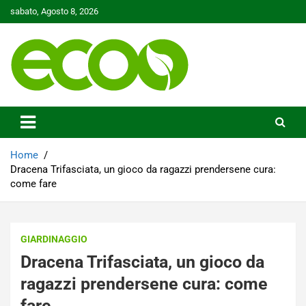
Skip
sabato, Agosto 8, 2026
to
content
Tutelare il nostro Pianeta è la nostra priorità
Ecoo.it
Home
Dracena Trifasciata, un gioco da ragazzi prendersene cura:
come fare
GIARDINAGGIO
Dracena Trifasciata, un gioco da
ragazzi prendersene cura: come
fare