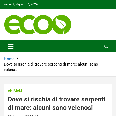
Skip
venerdì, Agosto 7, 2026
to
content
Tutelare il nostro Pianeta è la nostra priorità
Ecoo.it
Home
Dove si rischia di trovare serpenti di mare: alcuni sono
velenosi
ANIMALI
Dove si rischia di trovare serpenti
di mare: alcuni sono velenosi