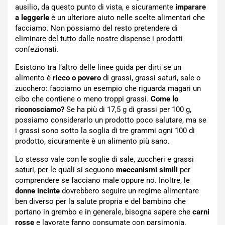
ausilio, da questo punto di vista, e sicuramente
imparare
a leggerle
è un ulteriore aiuto nelle scelte alimentari che
facciamo. Non possiamo del resto pretendere di
eliminare del tutto dalle nostre dispense i prodotti
confezionati.
Esistono tra l’altro delle linee guida per dirti se un
alimento è
ricco o povero
di grassi, grassi saturi, sale o
zucchero: facciamo un esempio che riguarda magari un
cibo che contiene o meno troppi grassi.
Come lo
riconosciamo?
Se ha più di 17,5 g di grassi per 100 g,
possiamo considerarlo un prodotto poco salutare, ma se
i grassi sono sotto la soglia di tre grammi ogni 100 di
prodotto, sicuramente è un alimento più sano.
Lo stesso vale con le soglie di sale, zuccheri e grassi
saturi, per le quali si seguono
meccanismi simili
per
comprendere se facciano male oppure no. Inoltre, le
donne incinte
dovrebbero seguire un regime alimentare
ben diverso per la salute propria e del bambino che
portano in grembo e in generale, bisogna sapere che
carni
rosse
e lavorate fanno consumate con parsimonia.