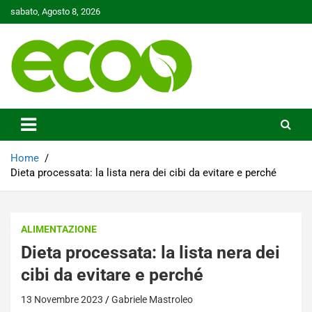
Skip
sabato, Agosto 8, 2026
to
content
Tutelare il nostro Pianeta è la nostra priorità
Ecoo.it
Home
Dieta processata: la lista nera dei cibi da evitare e perché
ALIMENTAZIONE
Dieta processata: la lista nera dei
cibi da evitare e perché
13 Novembre 2023
Gabriele Mastroleo