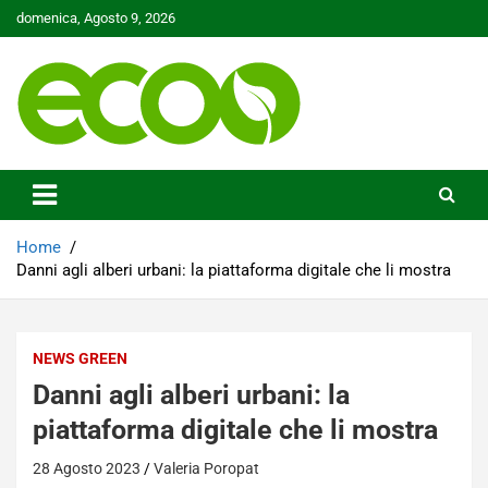
Skip
domenica, Agosto 9, 2026
to
content
Tutelare il nostro Pianeta è la nostra priorità
Ecoo.it
Home
Danni agli alberi urbani: la piattaforma digitale che li mostra
NEWS GREEN
Danni agli alberi urbani: la
piattaforma digitale che li mostra
28 Agosto 2023
Valeria Poropat