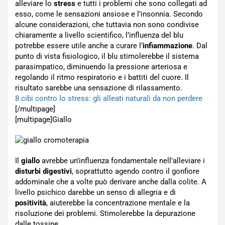
alleviare lo
stress
e tutti i problemi che sono collegati ad
esso, come le sensazioni ansiose e l’insonnia. Secondo
alcune considerazioni, che tuttavia non sono condivise
chiaramente a livello scientifico, l’influenza del blu
potrebbe essere utile anche a curare l’
infiammazione
. Dal
punto di vista fisiologico, il blu stimolerebbe il sistema
parasimpatico, diminuendo la pressione arteriosa e
regolando il ritmo respiratorio e i battiti del cuore. Il
risultato sarebbe una sensazione di rilassamento.
8 cibi contro lo stress: gli alleati naturali da non perdere
[/multipage]
[multipage]
Giallo
Il
giallo
avrebbe un’influenza fondamentale nell’alleviare i
disturbi digestivi
, soprattutto agendo contro il gonfiore
addominale che a volte può derivare anche dalla colite. A
livello psichico darebbe un senso di allegria e di
positività
, aiuterebbe la concentrazione mentale e la
risoluzione dei problemi. Stimolerebbe la depurazione
dalle tossine.