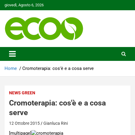
Skip
giovedì, Agosto 6, 2026
to
content
Tutelare il nostro Pianeta è la nostra priorità
Ecoo.it
Home
Cromoterapia: cos'è e a cosa serve
NEWS GREEN
Cromoterapia: cos'è e a cosa
serve
12 Ottobre 2015
Gianluca Rini
[multipage]