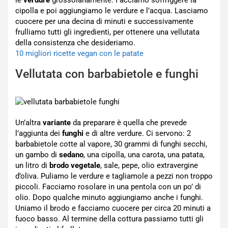
le
verdure
grossolanamente. Facciamo soffriggere la
cipolla e poi aggiungiamo le verdure e l’acqua. Lasciamo
cuocere per una decina di minuti e successivamente
frulliamo tutti gli ingredienti, per ottenere una vellutata
della consistenza che desideriamo.
10 migliori ricette vegan con le patate
Vellutata con barbabietole e funghi
Un’altra
variante
da preparare è quella che prevede
l’aggiunta dei
funghi
e di altre verdure. Ci servono: 2
barbabietole cotte al vapore, 30 grammi di funghi secchi,
un gambo di
sedano
, una cipolla, una carota, una patata,
un litro di
brodo vegetale
, sale, pepe, olio extravergine
d’oliva. Puliamo le verdure e tagliamole a pezzi non troppo
piccoli. Facciamo rosolare in una pentola con un po’ di
olio. Dopo qualche minuto aggiungiamo anche i funghi.
Uniamo il brodo e facciamo cuocere per circa 20 minuti a
fuoco basso. Al termine della cottura passiamo tutti gli