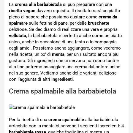
La
crema alla barbabietola
si può preparare con una
ricetta vegan
davvero squisita. Il risultato sarà un piatto
pieno di sapore che possiamo gustare come
crema da
spalmare
sulle fettine di pane, per delle
bruschette
deliziose. Se decidiamo di realizzare una vera e propria
vellutata
, la barbabietola è perfetta anche come un piatto
unico, anche in occasione di una festa o in compagnia
degli amici. Possiamo anche aggiungere, come vedremo
nella ricetta, un po’ di
menta
, per un risultato ancora più
gustoso. Gli ingredienti che ci servono non sono tanti e
alla fine potremo assaggiare una crema dal colore unico
nel suo genere. Vediamo anche delle varianti deliziose
con l’aggiunta di altri
ingredienti
.
Crema spalmabile alla barbabietola
Per la ricetta di una
crema spalmabile
alla barbabietola
arricchita con la menta ci servono i seguenti ingredienti: 4
barbabietole rosse
, qualche fogliolina di menta, un