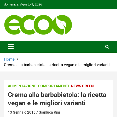
Skip
domenica, Agosto 9, 2026
to
content
Tutelare il nostro Pianeta è la nostra priorità
Ecoo.it
Home
Crema alla barbabietola: la ricetta vegan e le migliori varianti
ALIMENTAZIONE
COMPORTAMENTI
NEWS GREEN
Crema alla barbabietola: la ricetta
vegan e le migliori varianti
13 Gennaio 2016
Gianluca Rini