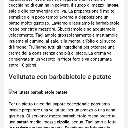
cucchiaino di
cumino
in polvere, il succo di mezzo
limone
,
sale e olio extravergine d’oliva. La preparazione è molto
semplice e in poco tempo avremo a disposizione un
piatto molto gustoso. Laviamo e lessiamo le barbabietole
rosse per circa mezz’ora. Sbucciamole e sciacquiamole
velocemente. Tagliamole grossolanamente e mettiamole
insieme al cumino, al sale, alla menta, all’olio e al succo
di limone. Frulliamo tutti gli ingredienti per ottenere una
crema della consistenza che più ci piace. La crema va
conservata in un vasetto in frigorifero e va consumata
entro 10 giorni.
Vellutata con barbabietole e patate
Per un piatto unico dal sapore eccezionale possiamo
invece preparare una vellutata, per un pranzo o una cena
gustosa. Ci servono: mezza barbabietola rossa precotta,
una
patata
media, mezza
cipolla
, acqua. Tagliamo a fette