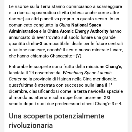
Le risorse sulla Terra stanno cominciando a scarseggiare
e la ricerca spasmodica di vita (intesa anche come altre
risorse) su altri pianeti va proprio in questo senso. In un
comunicato congiunto la
China
National Space
Administration
e la
China Atomic Energy Authority
hanno
annunciato di aver trovato sul suolo lunare una grande
quantità di
elio-3
combustibile ideale per le future centrali
a fusione nucleare, nonché il sesto nuovo minerale lunare,
che hanno chiamato Changesite—(Y).
Entrambe le scoperte sono frutto della missione
Chang’e
,
lanciata il 24 novembre dal
Wenchang Space Launch
Center
nella provincia di Hainan nella Cina meridionale.
quest’ultima è atterrata con successo sulla
luna
il 1°
dicembre, classificandosi come la terza navicella spaziale
al mondo ad atterrare sulla superficie lunare nel XXI
secolo dopo i suoi due predecessori cinesi Chang’e 3 e 4.
Una scoperta potenzialmente
rivoluzionaria