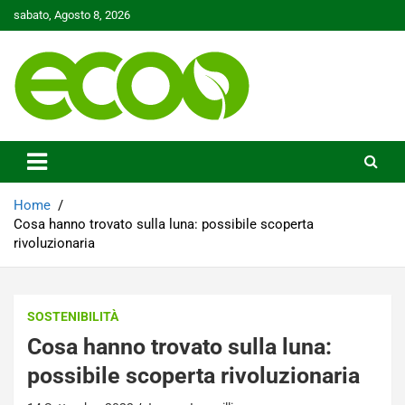
Skip
sabato, Agosto 8, 2026
to
content
Tutelare il nostro Pianeta è la nostra priorità
Ecoo.it
Home
Cosa hanno trovato sulla luna: possibile scoperta
rivoluzionaria
SOSTENIBILITÀ
Cosa hanno trovato sulla luna:
possibile scoperta rivoluzionaria