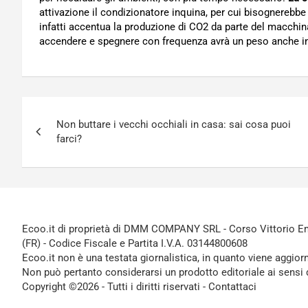
attivazione il condizionatore inquina, per cui bisognerebb
infatti accentua la produzione di CO2 da parte del macchi
accendere e spegnere con frequenza avrà un peso anche in
Navigazione
Non buttare i vecchi occhiali in casa: sai cosa puoi
articoli
farci?
Ecoo.it di proprietà di DMM COMPANY SRL - Corso Vittorio Ema
(FR) - Codice Fiscale e Partita I.V.A. 03144800608
Ecoo.it non è una testata giornalistica, in quanto viene aggior
Non può pertanto considerarsi un prodotto editoriale ai sensi 
Copyright ©2026 - Tutti i diritti riservati -
Contattaci