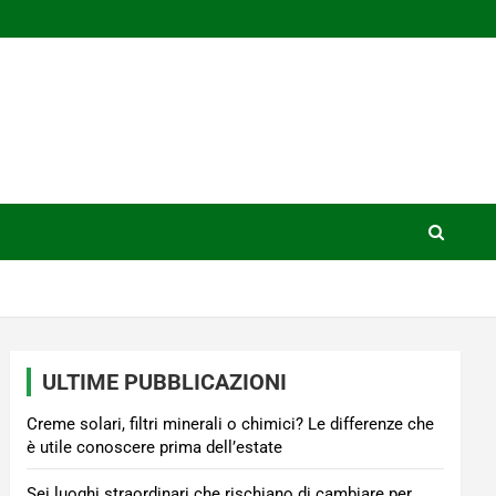
ULTIME PUBBLICAZIONI
Creme solari, filtri minerali o chimici? Le differenze che
è utile conoscere prima dell’estate
Sei luoghi straordinari che rischiano di cambiare per