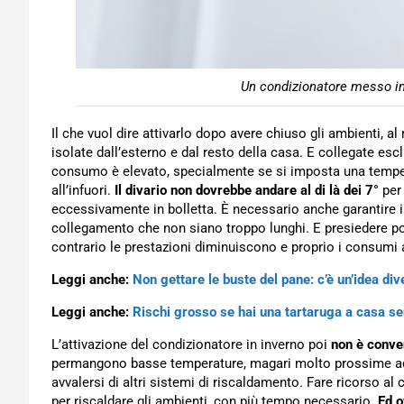
Un condizionatore messo in
Il che vuol dire attivarlo dopo avere chiuso gli ambienti, 
isolate dall’esterno e dal resto della casa. E collegate esc
consumo è elevato, specialmente se si imposta una temper
all’infuori.
Il divario non dovrebbe andare al di là dei 7°
per 
eccessivamente in bolletta. È necessario anche garantire in
collegamento che non siano troppo lunghi. E presiedere po
contrario le prestazioni diminuiscono e proprio i consum
Leggi anche:
Non gettare le buste del pane: c’è un’idea di
Leggi anche:
Rischi grosso se hai una tartaruga a casa 
L’attivazione del condizionatore in inverno poi
non è conve
permangono basse temperature, magari molto prossime ad a
avvalersi di altri sistemi di riscaldamento. Fare ricorso al
per riscaldare gli ambienti, con più tempo necessario.
Ed o