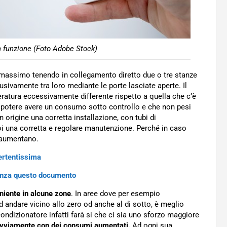
 funzione (Foto Adobe Stock)
al massimo tenendo in collegamento diretto due o tre stanze
lusivamente tra loro mediante le porte lasciate aperte. Il
atura eccessivamente differente rispetto a quella che c’è
potere avere un consumo sotto controllo e che non pesi
 origine una corretta installazione, con tubi di
i una corretta e regolare manutenzione. Perché in caso
i aumentano.
vertentissima
senza questo documento
niente in alcune zone
. In aree dove per esempio
ndare vicino allo zero od anche al di sotto, è meglio
 condizionatore infatti farà si che ci sia uno sforzo maggiore
vviamente con dei consumi aumentati.
Ad ogni sua