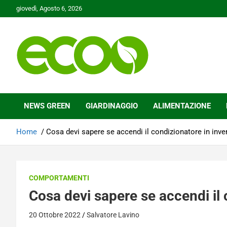
Skip
giovedì, Agosto 6, 2026
to
content
Tutelare il nostro Pianeta è la nostra priorità
Ecoo.it
NEWS GREEN
GIARDINAGGIO
ALIMENTAZIONE
Home
Cosa devi sapere se accendi il condizionatore in inve
COMPORTAMENTI
Cosa devi sapere se accendi il 
20 Ottobre 2022
Salvatore Lavino