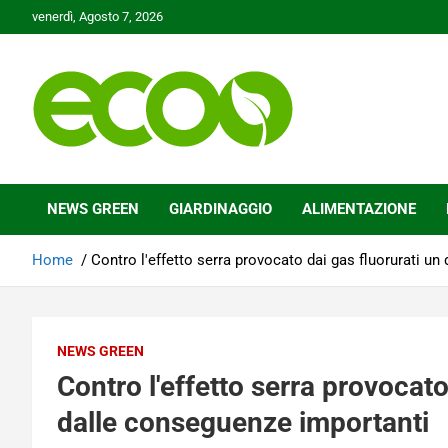
Skip
venerdì, Agosto 7, 2026
to
content
Tutelare il nostro Pianeta è la nostra priorità
Ecoo.it
NEWS GREEN
GIARDINAGGIO
ALIMENTAZIONE
Home
Contro l'effetto serra provocato dai gas fluorurati u
NEWS GREEN
Contro l'effetto serra provocato
dalle conseguenze importanti