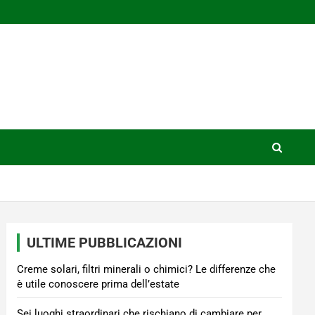
ULTIME PUBBLICAZIONI
Creme solari, filtri minerali o chimici? Le differenze che
è utile conoscere prima dell’estate
Sei luoghi straordinari che rischiano di cambiare per