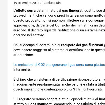
19 Dicembre 2011
Gianluca Rini
L’
effetto serra
determinato dai
gas fluorurati
costituisce d
provvedimenti che vengono presi in tal senso sono molto r
questo proposito non si può non riflettere sulle consegue
approvazione, da parte del Consiglio dei ministri, di un dec
europeo. Il decreto riguarda l’istituzione di un
sistema nazi
operano nel settore.
Chi si occupa di controllo e di
recupero dei gas fluorurati
g
deve essere soggetto al sistema di certificazione in quest
attestazione.
Le emissioni di CO2 che generano i gas serra sono piutto
intervenire.
È chiaro che un sistema di certificazione riconosciuto a li
maggiormente regolamentata, anche perché è stata istituita
quegli impianti che contengono più di 3 chili di
fluorurati
.
Sul registro verranno segnati tutti gli episodi relativi al f
stretto sui
gas inquinanti
, garantendo la possibilità di sal