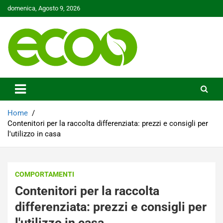
Skip
domenica, Agosto 9, 2026
to
content
Tutelare il nostro Pianeta è la nostra priorità
Ecoo.it
Home
Contenitori per la raccolta differenziata: prezzi e consigli per
l'utilizzo in casa
COMPORTAMENTI
Contenitori per la raccolta
differenziata: prezzi e consigli per
l'utilizzo in casa