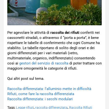
Per agevolare le attività di
raccolta dei rifiuti
conferiti nei
cassonetti stradali, o attraverso il “porta a porta”, è bene
rispettare le tabelle di conferimento che ogni Comune ha
stabilito. Le tabelle riportano di solito degli orari e dei
giorni differenziati per i vari materiali (vetro,
multimateriale, organico, indifferenziato) consentendo
così ai
gestori del servizio di raccolta
di poter trattare con
maggiore omogeneità le categorie di rifiuti.
Qui altri post sul tema.
Raccolta differenziata: l’alluminio mette in difficoltà
Rifiuti, come fare la raccolta differenziata
Raccolta differenziata: i secchi modulari
Tags:
Legge rifiuti
,
raccolta differenziata
,
Raccolta Rifiuti