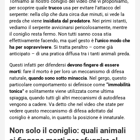
Torniamo al nostro coniglio del video che vi proponiamo,
per scoprire quale
trucco
usa per evitare l’attacco del
serpente: nella clip che dura circa due minuti, si vede la
preda che viene
insidiata dal predatore
. Nei primi istanti,
vediamo il serpente avvicinarsi pericolosamente, mentre
il coniglio resta fermo. Non tutti sanno cosa stia
effettivamente facendo, ma quel gesto è
l’unico modo che
ha per sopravvivere
. Si tratta peraltro – come già
anticipato – di una pratica diffusa tra i tanti animali preda.
Questi infatti per difendersi
devono fingere di essere
morti
: fare il morto è per loro un meccanismo di difesa
naturale,
quando sono sotto minaccia
. Nel gergo, questo
particolare comportamento si definisce come
“immobilità
tonica”
e solitamente viene utilizzata come ultima
spiaggia, quando tutti gli altri meccanismi di autodifesa
vengono a cadere. Va detto che nel video che state per
vedere questo meccanismo di difesa adottato dal
coniglio è anomalo, in quanto la posizione è innaturale.
Non solo il coniglio: quali animali