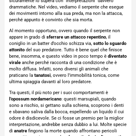
sicuramente lo supera con “interpretazioni” davvero
drammatiche. Nel video, vediamo il serpente che esegue
dei movimenti intorno alla sua preda, ma non la attacca,
perché appunto è convinto che sia morta.
Al momento opportuno, ovvero quando il serpente non
appare in grado di
sferrare un attacco repentino
, il
coniglio in un batter d’occhio schizza via,
sotto lo sguardo
attonito
del suo predatore. Tutto è bene quel che finisce
bene, insomma, e questo video in poco tempo è
diventato
virale
anche perché racconta di una condizione che è
molto diffusa. Infatti, sono diversi gli animali che
praticano la
tanatosi
, ovvero l’immobilità tonica, come
ultima spiaggia davanti al loro predatore.
Tra questi, il più noto per i suoi comportamenti è
l’opossum nordamericano
: questi marsupiali, quando
sono a rischio, si gettano sulla schiena, scoprono i denti
e sbavano saliva dalla bocca, espellendo un liquido il cui
odore è disdicevole. Se ci fosse un premio per la miglior
interpretazione, andrebbe senza dubbio a lui. Molte specie
di
anatre
fingono la morte quando affrontano pericoli