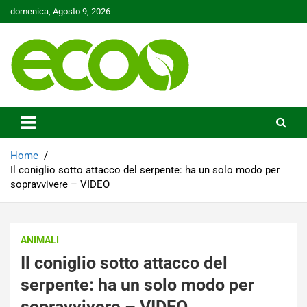
Skip
domenica, Agosto 9, 2026
to
content
Tutelare il nostro Pianeta è la nostra priorità
Ecoo.it
Home
Il coniglio sotto attacco del serpente: ha un solo modo per
sopravvivere – VIDEO
ANIMALI
Il coniglio sotto attacco del
serpente: ha un solo modo per
sopravvivere – VIDEO