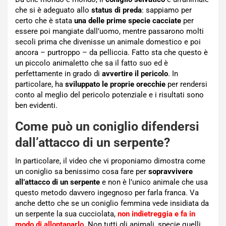
che si è adeguato allo
status di preda
: sappiamo per
certo che è stata
una delle prime specie cacciate
per
essere poi mangiate dall’uomo, mentre passarono molti
secoli prima che divenisse un animale domestico e poi
ancora – purtroppo – da pelliccia. Fatto sta che questo è
un piccolo animaletto che sa il fatto suo ed è
perfettamente in grado di
avvertire il pericolo
. In
particolare, ha
sviluppato le proprie orecchie
per rendersi
conto al meglio del pericolo potenziale e i risultati sono
ben evidenti.
Come può un coniglio difendersi
dall’attacco di un serpente?
In particolare, il video che vi proponiamo dimostra come
un coniglio sa benissimo cosa fare per
sopravvivere
all’attacco di un serpente
e non è l’unico animale che usa
questo metodo davvero ingegnoso per farla franca. Va
anche detto che se un coniglio femmina vede insidiata da
un serpente la sua cucciolata,
non indietreggia e fa in
modo di allontanarlo
. Non tutti gli animali, specie quelli