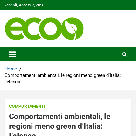
Skip
venerdì, Agosto 7, 2026
to
content
Tutelare il nostro Pianeta è la nostra priorità
Ecoo.it
Home
Comportamenti ambientali, le regioni meno green d’Italia:
l’elenco
COMPORTAMENTI
Comportamenti ambientali, le
regioni meno green d’Italia:
l’elenco