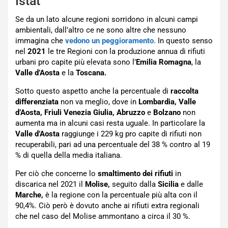
Istat
Se da un lato alcune regioni sorridono in alcuni campi
ambientali, dall’altro ce ne sono altre che nessuno
immagina che
vedono un peggioramento
. In questo senso
nel
2021
le tre Regioni con la produzione annua di rifiuti
urbani pro capite più elevata sono l’
Emilia Romagna
, la
Valle d’Aosta
e la
Toscana.
Sotto questo aspetto anche la percentuale di
raccolta
differenziata
non va meglio, dove in
Lombardia, Valle
d’Aosta, Friuli Venezia Giulia, Abruzzo
e
Bolzano
non
aumenta ma in alcuni casi resta uguale. In particolare la
Valle d’Aosta
raggiunge i 229 kg pro capite di rifiuti non
recuperabili, pari ad una percentuale del 38 % contro al 19
% di quella della media italiana.
Per ciò che concerne lo
smaltimento dei rifiuti
in
discarica nel 2021 il
Molise,
seguito dalla
Sicilia
e dalle
Marche,
è la regione con la percentuale più alta con il
90,4%. Ciò però è dovuto anche ai rifiuti extra regionali
che nel caso del Molise ammontano a circa il 30 %.