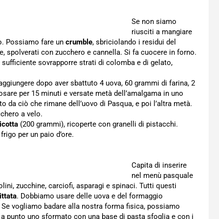
Se non siamo
riusciti a mangiare
ero. Possiamo fare un
crumble
, sbriciolando i residui del
e, spolverati con zucchero e cannella. Si fa cuocere in forno.
sufficiente sovrapporre strati di colomba e di gelato,
ggiungere dopo aver sbattuto 4 uova, 60 grammi di farina, 2
riposare per 15 minuti e versate metà dell’amalgama in uno
to da ciò che rimane dell’uovo di Pasqua, e poi l’altra metà.
cchero a velo.
icotta
(200 grammi), ricoperte con granelli di pistacchi.
frigo per un paio d’ore.
Capita di inserire
nel menù pasquale
iolini, zucchine, carciofi, asparagi e spinaci. Tutti questi
ittata
. Dobbiamo usare delle uova e del formaggio
. Se vogliamo badare alla nostra forma fisica, possiamo
e a punto uno sformato con una base di pasta sfoglia e con i