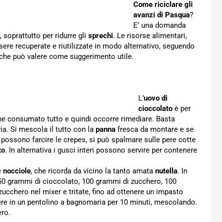
Come riciclare gli
avanzi di Pasqua
?
E’ una domanda
, soprattutto per ridurre gli
sprechi
. Le risorse alimentari,
sere recuperate e riutilizzate in modo alternativo, seguendo
che può valere come suggerimento utile.
L’
uovo di
cioccolato
è per
iene consumato tutto e quindi occorre rimediare. Basta
ia. Si mescola il tutto con la
panna
fresca da montare e se
Si possono farcire le crepes, si può spalmare sulle pere cotte
to
. In alternativa i gusci interi possono servire per contenere
e
nocciole
, che ricorda da vicino la tanto amata
nutella
. In
50 grammi di cioccolato, 100 grammi di zucchero, 100
zucchero nel mixer e tritate, fino ad ottenere un impasto
uocere in un pentolino a bagnomaria per 10 minuti, mescolando.
ero.