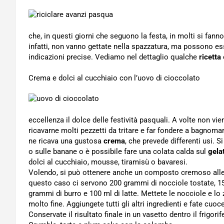
che, in questi giorni che seguono la festa, in molti si fanno
infatti, non vanno gettate nella spazzatura, ma possono es
indicazioni precise. Vediamo nel dettaglio qualche
ricetta
Crema e dolci al cucchiaio con l’uovo di cioccolato
eccellenza il dolce delle festività pasquali. A volte non v
ricavarne molti pezzetti da tritare e far fondere a bagnomar
ne ricava una gustosa
crema
, che prevede differenti usi. 
o sulle banane o è possibile fare una colata calda sul
gela
dolci al cucchiaio, mousse, tiramisù o bavaresi.
Volendo, si può ottenere anche un composto cremoso all
questo caso ci servono 200 grammi di nocciole tostate, 1
grammi di burro e 100 ml di latte. Mettete le nocciole e lo 
molto fine. Aggiungete tutti gli altri ingredienti e fate c
Conservate il risultato finale in un vasetto dentro il frigorif