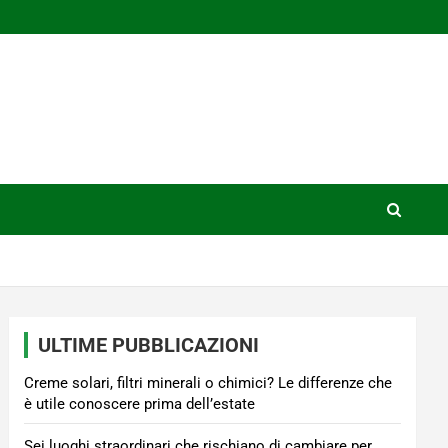
ULTIME PUBBLICAZIONI
Creme solari, filtri minerali o chimici? Le differenze che
è utile conoscere prima dell’estate
Sei luoghi straordinari che rischiano di cambiare per