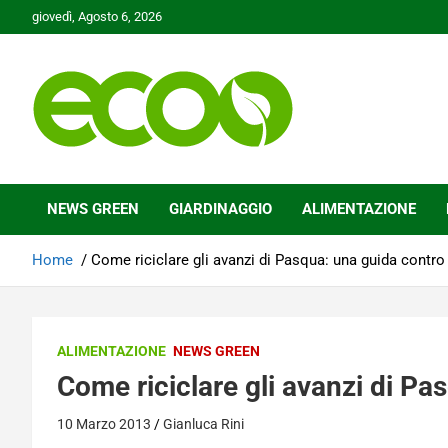
Skip
giovedì, Agosto 6, 2026
to
content
Tutelare il nostro Pianeta è la nostra priorità
Ecoo.it
NEWS GREEN
GIARDINAGGIO
ALIMENTAZIONE
Home
Come riciclare gli avanzi di Pasqua: una guida contro
ALIMENTAZIONE
NEWS GREEN
Come riciclare gli avanzi di Pa
10 Marzo 2013
Gianluca Rini