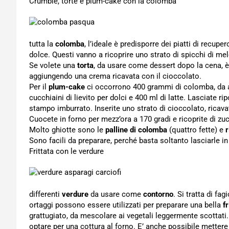
Crumble, torte e plum-cake con la colomba
tutta la
colomba
, l’ideale è predisporre dei piatti di recup
dolce. Questi vanno a ricoprire uno strato di spicchi di mel
Se volete una
torta
, da usare come dessert dopo la cena, è 
aggiungendo una crema ricavata con il cioccolato.
Per il
plum-cake
ci occorrono 400 grammi di colomba, da a
cucchiaini di lievito per dolci e 400 ml di latte. Lasciate 
stampo imburrato. Inserite uno strato di cioccolato, ricava
Cuocete in forno per mezz’ora a 170 gradi e ricoprite di zu
Molto ghiotte sono le
palline di colomba
(quattro fette) e
r
Sono facili da preparare, perché basta soltanto lasciarle in 
Frittata con le verdure
differenti
verdure
da usare come
contorno
. Si tratta di fag
ortaggi possono essere utilizzati per preparare una bella
fr
grattugiato, da mescolare ai vegetali leggermente scottati
optare per una cottura al forno. E’ anche possibile metter