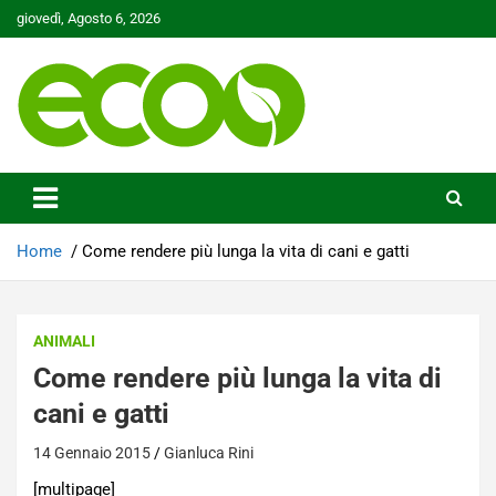
Skip
giovedì, Agosto 6, 2026
to
content
Tutelare il nostro Pianeta è la nostra priorità
Ecoo.it
Home
Come rendere più lunga la vita di cani e gatti
ANIMALI
Come rendere più lunga la vita di
cani e gatti
14 Gennaio 2015
Gianluca Rini
[multipage]